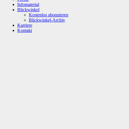
Infomaterial
Blickwinkel
Kostenlos abonnieren
Blickwinkel-Archiv
Karriere
Kontakt