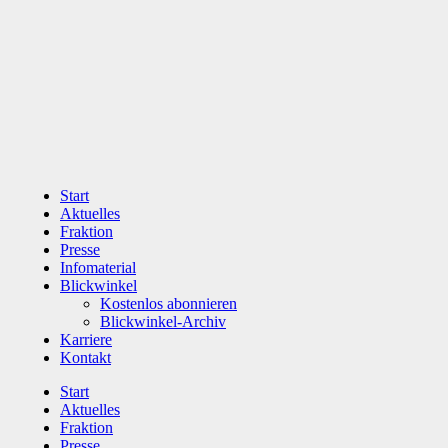
Zum
Inhalt
wechseln
Start
Aktuelles
Fraktion
Presse
Infomaterial
Blickwinkel
Kostenlos abonnieren
Blickwinkel-Archiv
Karriere
Kontakt
Start
Aktuelles
Fraktion
Presse