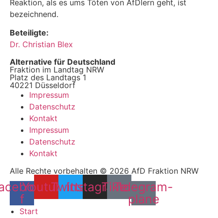
Reaktion, als es ums Töten von AfDlern geht, ist
bezeichnend.
Beteiligte:
Dr. Christian Blex
Alternative für Deutschland
Fraktion im Landtag NRW
Platz des Landtags 1
40221 Düsseldorf
Impressum
Datenschutz
Kontakt
Impressum
Datenschutz
Kontakt
Alle Rechte vorbehalten © 2026 AfD Fraktion NRW
acebook-
Youtube
Twitter
Instagram
Tiktok
Telegram-
f
plane
Start