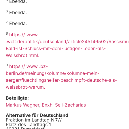
Ebenda.
6
Ebenda.
7
Ebenda.
8
https:// www
.welt.de/politik/deutschland/article245146502/Rassismu
Bald-ist-Schluss-mit-dem-lustigen-Leben-als-
Weissbrot.html.
9
https:// www .bz-
berlin.de/meinung/kolumne/kolumne-mein-
aerger/fluechtlingshelfer-beschimpft-deutsche-als-
weissbrot-warum.
Beteiligte:
Markus Wagner
,
Enxhi Seli-Zacharias
Alternative für Deutschland
Fraktion im Landtag NRW
Platz des Landtags 1