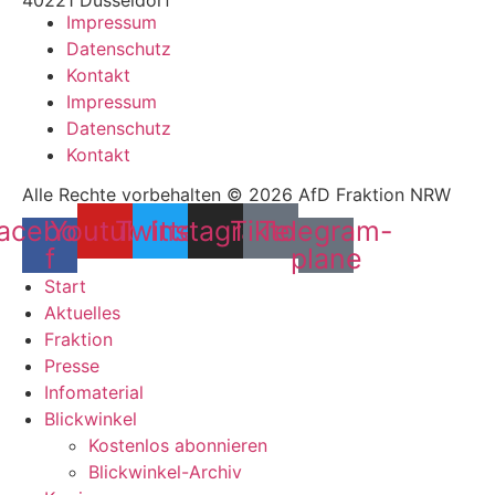
40221 Düsseldorf
Impressum
Datenschutz
Kontakt
Impressum
Datenschutz
Kontakt
Alle Rechte vorbehalten © 2026 AfD Fraktion NRW
acebook-
Youtube
Twitter
Instagram
Tiktok
Telegram-
f
plane
Start
Aktuelles
Fraktion
Presse
Infomaterial
Blickwinkel
Kostenlos abonnieren
Blickwinkel-Archiv