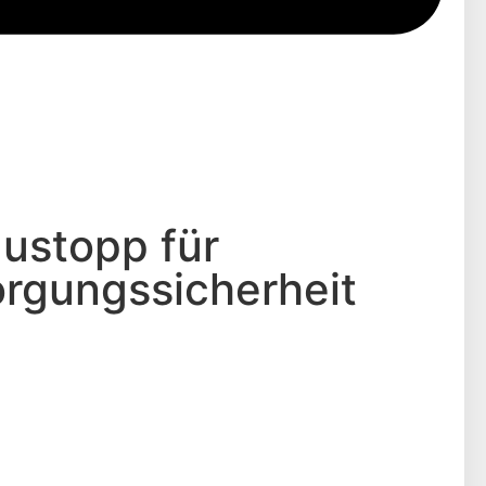
austopp für
orgungssicherheit