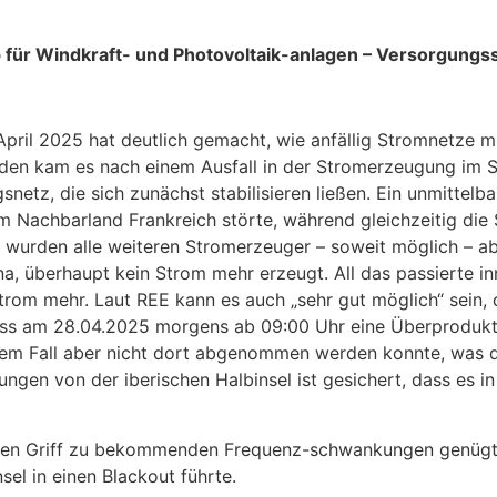
 für Windkraft- und Photovoltaik-anlagen – Versorgungs
April 2025 hat deutlich gemacht, wie an­fällig Stromnetze 
nden kam es nach einem Ausfall in der Stromerzeugung im 
, die sich zunächst stabilisieren ließen. Ein unmittelbar
um Nachbarland Frankreich störte, wäh­rend gleichzeitig d
 wurden alle weiteren Stromerzeuger – soweit möglich – a
, überhaupt kein Strom mehr erzeugt. All das passierte in
trom mehr. Laut REE kann es auch „sehr gut möglich“ sein, d
ss am 28.04.2025 mor­gens ab 09:00 Uhr eine Überproduktio
diesem Fall aber nicht dort abgenommen werden konnte, was
gen von der iberischen Halbinsel ist gesichert, dass es i
n den Griff zu bekommenden Frequenz-schwankungen genügte
el in einen Blackout führte.