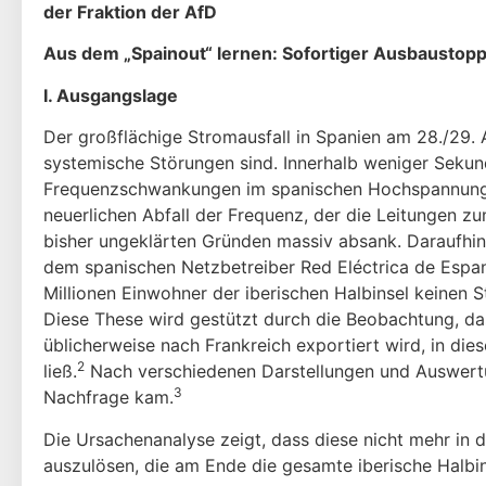
der Fraktion der AfD
Aus dem „Spainout“ lernen: Sofortiger Ausbaustopp
I. Ausgangslage
Der großflächige Stromausfall in Spanien am 28./29. 
systemische Störungen sind. Innerhalb weniger Seku
Frequenzschwankungen im spanischen Hochspannungsnetz
neuerlichen Abfall der Frequenz, der die Leitungen z
bisher ungeklärten Gründen massiv absank. Daraufhin
dem spanischen Netzbetreiber Red Eléctrica de Espana
Millionen Einwohner der iberischen Halbinsel keinen S
Diese These wird gestützt durch die Beobachtung, da
übli­cherweise nach Frankreich exportiert wird, in 
2
ließ.
Nach verschiedenen Darstellungen und Auswertun
3
Nachfrage kam.
Die Ursachenanalyse zeigt, dass diese nicht mehr i
auszulösen, die am Ende die gesamte iberische Halbins