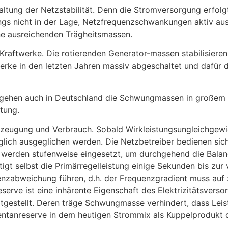
altung der Netzstabilität. Denn die Stromversorgung erfo
dings nicht in der Lage, Netzfrequenzschwankungen aktiv aus
ne ausreichenden Trägheitsmassen.
Kraftwerke. Die rotierenden Generator-massen stabilisiere
erke in den letzten Jahren massiv abgeschaltet und da­für 
 gehen auch in Deutschland die Schwungmassen in großem 
tung.
zeugung und Verbrauch. Sobald Wirkleistungsungleichgewicht
glich ausgeglichen werden. Die Netzbetreiber be­dienen sic
 werden stufenweise eingesetzt, um durchgehend die Bala
t selbst die Primärregelleistung einige Sekunden bis zur v
quenzabweichung führen, d.h. der Frequenzgradient muss au
rve ist eine inhärente Eigenschaft des Elektrizitätsverso
estellt. Deren träge Schwungmasse verhindert, dass Leis­t
tanreserve in dem heutigen Strommix als Kuppelprodukt d