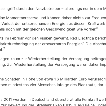
eingriff durch den Netzbetreiber – al­lerdings nur in dem 
ine Momentanreserve und können da­her nichts zur Frequenzst
ein Verlust der entsprechenden Energie aus diesem Kraftwer
6
s noch mit der gleichen Geschwindigkeit wie vorher.
ts im Februar vor den Risiken gewarnt. Red Electrica berich
ktdurchdringung der erneuerbaren Energien“. Die Ab­schaltu
7
t.
nlagen kaum zur Wiederherstellung der Versorgung beitrag
tung. Zur Wiederherstellung der Versorgung waren daher I
che Schäden in Höhe von etwa 1,6 Milli­arden Euro verursach
ben mindestens vier Menschen infolge des Blackouts, darun
a 2011 wurden in Deutschland über­stürzt alle Kernkraft
n zur Bewertung der Strahlenrisiken (UNSCEAR) keine Todes