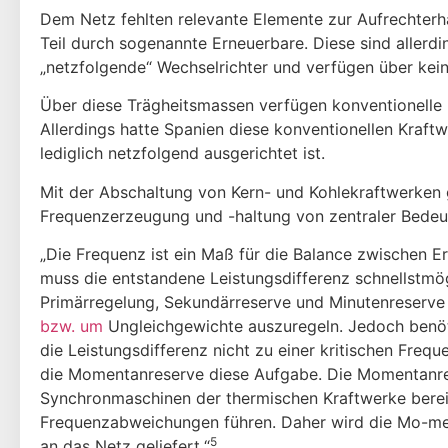
Dem Netz fehlten relevante Elemente zur Aufrechterh
Teil durch soge­nannte Erneuerbare. Diese sind aller
„netzfolgende“ Wechselrichter und verfügen über kei
Über diese Trägheitsmassen verfügen konventionelle 
Allerdings hatte Spanien diese konventionellen Kraftw
lediglich netzfolgend ausgerichtet ist.
Mit der Abschaltung von Kern- und Kohlekraftwerken
Frequenzerzeugung und -haltung von zentraler Bedeu
„Die Frequenz ist ein Maß für die Balance zwischen Er
muss die entstandene Leistungsdifferenz schnellstmö
Primärregelung, Sekundärreserve und Minutenreserve
bzw. um
Ungleichgewichte auszuregeln. Jedoch benötig
die Leistungsdifferenz nicht zu einer kritischen Fre
die Momentanreserve diese Aufgabe. Die Momentanrese
Synchronmaschinen der thermischen Kraftwerke bereitg
Frequenzabweichungen führen. Daher wird die Mo-men
5
an das Netz geliefert.“