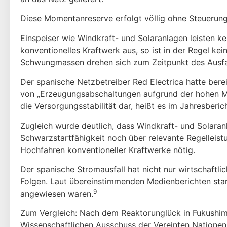
Diese Momentanreserve erfolgt völlig ohne Steuerungs
Einspeiser wie Windkraft- und Solaranlagen leisten ke
konventionelles Kraftwerk aus, so ist in der Regel k
Schwungmassen drehen sich zum Zeitpunkt des Ausfall
Der spanische Netzbetreiber Red Electrica hatte berei
von „Erzeugungsab­schaltungen aufgrund der hohen Mar
die Versorgungsstabilität dar, heißt es im Jahresberich
Zugleich wurde deutlich, dass Windkraft- und Solara
Schwarzstartfähigkeit noch über relevante Regelleis
Hochfahren konventioneller Kraftwerke nötig.
Der spanische Stromausfall hat nicht nur wirtschaftli
Folgen. Laut über­einstimmenden Medienberichten star
9
angewiesen waren.
Zum Vergleich: Nach dem Reaktorunglück in Fukushim
Wissenschaftlichen Aus­schuss der Vereinten Natione