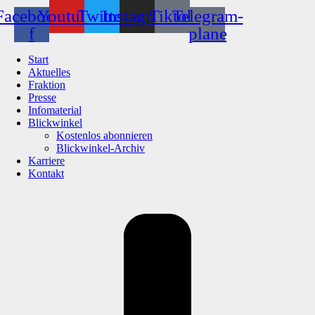
Facebook-
Youtube
Twitter
Instagram
Tiktok
Telegram-
f
plane
Start
Aktuelles
Fraktion
Presse
Infomaterial
Blickwinkel
Kostenlos abonnieren
Blickwinkel-Archiv
Karriere
Kontakt