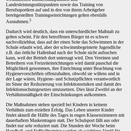
Landesleistungsstützpunkten sowie das Training von
Berufssportlern auf und in den von ihrem Arbeitgeber
bereitgestellten Trainingseinrichtungen gelten ebenfalls
5
Ausnahmen.
Dadurch wird deutlich, dass ein unterschiedlicher Maßstab zu
gelten scheint. Für den betroffe­nen Bürger ist es schwer
nachvollziehbar, dass auf der einen Seite das Schwimmen in der
Schule erlaubt wird, aber der schwimmbegeisterte Jugendliche
z.B. das örtliche Hallenbad nach der Schule nicht aufsuchen
kann, weil der Betrieb dort untersagt wird. Den Vereinen und
Betreibern von Freizeiteinrichtungen wird damit pauschal die
Möglichkeit genommen, ihre Ein­richtung unter Beachtung von
Hygienevorschriften offenzuhalten, obwohl sie willens und in
der Lage wären, Hygiene- und Schutzpflichten verantwortlich
im Sinne der Reduzierung von In­fektionsrisiken und damit des
Infektionsschutzgesetzes umzusetzen. Dies lässt Zweifel an der
Verhältnismäßigkeit der Einschränkungen aufkommen.
Die Maßnahmen stehen speziell bei Kindern in keinem
Verhältnis zum erzielten Erfolg. Das Leben unserer Kinder
findet aktuell die Hälfte des Tages in engen Klassenzimmern mit
dauer­haftem Maskentragen statt. Der Schulsport fällt aus oder
findet nur sehr reduziert statt. Die Stunden der Woche beim
Handball- und Fußballtraining werden als wichtiges Ventil für