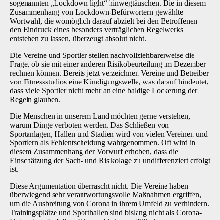
so­genannten „Lockdown light“ hinwegtäuschen. Die in diesem
Zusammenhang von Lockdown-Befürwortern gewählte
Wortwahl, die womöglich darauf abzielt bei den Betroffenen
den Ein­druck eines besonders verträglichen Regelwerks
entstehen zu lassen, überzeugt absolut nicht.
Die Vereine und Sportler stellen nachvollziehbarerweise die
Frage, ob sie mit einer anderen Risikobeurteilung im Dezember
rechnen können. Bereits jetzt verzeichnen Vereine und Betrei­ber
von Fitnessstudios eine Kündigungswelle, was darauf hindeutet,
dass viele Sportler nicht mehr an eine baldige Lockerung der
Regeln glauben.
Die Menschen in unserem Land möchten gerne verstehen,
warum Dinge verboten werden. Das Schließen von
Sportanlagen, Hallen und Stadien wird von vielen Vereinen und
Sportlern als Fehlentscheidung wahrgenommen. Oft wird in
diesem Zusammenhang der Vorwurf erho­ben, dass die
Einschätzung der Sach- und Risikolage zu undifferenziert erfolgt
ist.
Diese Argumentation überrascht nicht. Die Vereine haben
überwiegend sehr verantwortungs­volle Maßnahmen ergriffen,
um die Ausbreitung von Corona in ihrem Umfeld zu verhindern.
Trainingsplätze und Sporthallen sind bislang nicht als Corona-