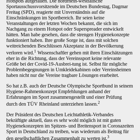
Hotspots aufgefallen. Die nord­rhein-westfälische
Sportausschussvorsitzende im Deutschen Bundestag, Dagmar
Freitag (SPD), reagierte mit Unverständnis auf die
Einschränkungen im Sportbereich. Ihr seien keine
Veranstaltungen der letzten Wochen bekannt, die sich im
Nachgang zu einem Hotspot oder Superspreader entwickelt
hätten. Man habe gesehen, dass die strengen Hygienekonzepte
funktioniert haben. Ihre große Sorge ist, dass mit solchen
weitreichenden Beschlüssen Akzeptanz in der Bevölkerung
1
verloren wird.
Wissenschaftler gehen mit ihren Einschätzungen
eher in die Richtung, dass der Vereinssport keine relevante
Größe bei der Covid-19-Ausbrei-tung ist. Selbst für mögliche
Problembegegnungen in Umkleidekabinen oder Vereinsheimen
haben nicht nur die Vereine tragbare Lösungen erarbeitet.
So hat z.B. auch der Deutsche Olympische Sportbund in seinem
Hygiene-Rahmenkonzept Empfehlungen anhand der
Erfahrungen im Sport zusammengestellt und einer Prüfung
2
durch den TÜV Rheinland unterziehen lassen.
Der Präsident des Deutschen Leichtathletik-Verbandes
bekräftigte aktuell, dass es sehr wohl möglich ist mit guten
Hygienekonzepten im Spitzen- und Breitensport in Coronazeiten
Sport in Deutschland zu treiben, was wiederum als Beitrag für
3
den gesellschaftlichen Zusammenhalt zu werten ist.