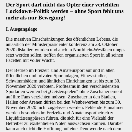
Der Sport darf nicht das Opfer einer verfehlten
Lockdown-Politik werden
–
ohne Sport fehlt uns
mehr als nur Bewegung!
I. Ausgangslage
Die massiven Einschränkungen des öffentlichen Lebens, die
anlässlich der Ministerpräsiden­tenkonferenz am 28. Oktober
2020 diskutiert wurden und auch in Nordrhein-Westfalen umge­
setzt werden sollen, treffen den organisierten Sport in all seinen
Facetten mit voller Wucht.
Der Betrieb im Freizeit- und Amateursport auf und in allen
öffentlichen und privaten Sportan­lagen, Fitnessstudios,
Schwimmbädern und ähnlichen Einrichtungen ist bis zum 30.
November 2020 verboten. Profiteams in den verschiedensten
Sportarten werden bei „Geisterspielen“ ohne Zuschauer erneut
auf ihre Fans verzichten müssen. Zuschauer in den Stadien,
Hallen oder Arenen dürfen bei den Wettbewerben bis zum 30.
November 2020 nicht zugelassen wer­den. Fehlende Einnahmen
werden besonders im Freizeit- und Amateursportbetrieb zu
Liqui­ditätsengpässen führen, die sich für eine Vielzahl der
Betreiber zu existentiellen Nöten aus­wachsen können. Darüber
kann auch nicht die Hoffnung auf eine Trendwende nach dem