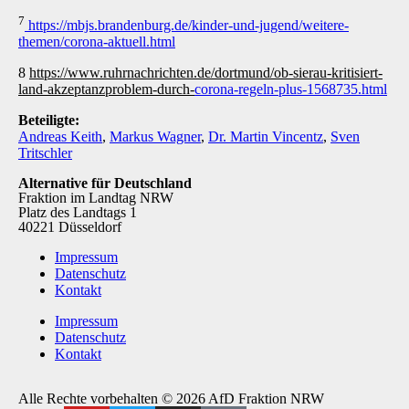
7
https://mbjs.brandenburg.de/kinder-und-jugend/weitere-
themen/corona-aktuell.html
8
https://www.ruhrnachrichten.de/dortmund/ob-sierau-kritisiert-
land-akzeptanzproblem-durch-
corona-regeln-plus-1568735.html
Beteiligte:
Andreas Keith
,
Markus Wagner
,
Dr. Martin Vincentz
,
Sven
Tritschler
Alternative für Deutschland
Fraktion im Landtag NRW
Platz des Landtags 1
40221 Düsseldorf
Impressum
Datenschutz
Kontakt
Impressum
Datenschutz
Kontakt
Alle Rechte vorbehalten © 2026 AfD Fraktion NRW