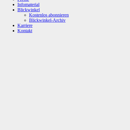
Infomaterial
Blickwinkel
Kostenlos abonnieren
Blickwinkel-Archiv
Karriere
Kontakt