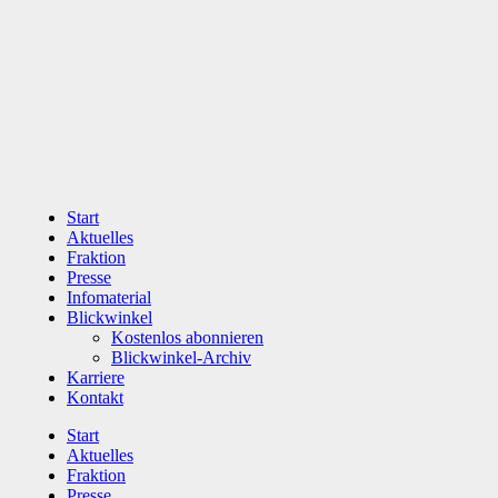
Zum
Inhalt
wechseln
Start
Aktuelles
Fraktion
Presse
Infomaterial
Blickwinkel
Kostenlos abonnieren
Blickwinkel-Archiv
Karriere
Kontakt
Start
Aktuelles
Fraktion
Presse