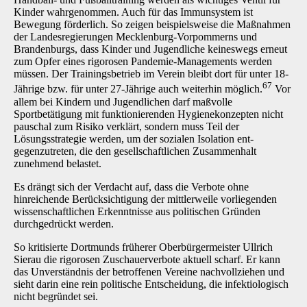
Kinder wahrgenommen. Auch für das Immunsystem ist
Bewegung förderlich. So zeigen beispiels­weise die Maßnahmen
der Landesregierungen Mecklenburg-Vorpommerns und
Branden­burgs, dass Kinder und Jugendliche keineswegs erneut
zum Opfer eines rigorosen Pandemie-Managements werden
müssen. Der Trainingsbetrieb im Verein bleibt dort für unter 18-
67
Jährige bzw. für unter 27-Jährige auch weiterhin möglich.
Vor
allem bei Kindern und Jugendlichen darf maßvolle
Sportbetätigung mit funktionierenden Hygienekonzepten nicht
pauschal zum Ri­siko verklärt, sondern muss Teil der
Lösungsstrategie werden, um der sozialen Isolation ent­
gegenzutreten, die den gesellschaftlichen Zusammenhalt
zunehmend belastet.
Es drängt sich der Verdacht auf, dass die Verbote ohne
hinreichende Berücksichtigung der mittlerweile vorliegenden
wissenschaftlichen Erkenntnisse aus politischen Gründen
durchge­drückt werden.
So kritisierte Dortmunds früherer Oberbürgermeister Ullrich
Sierau die rigorosen Zuschauer­verbote aktuell scharf. Er kann
das Unverständnis der betroffenen Vereine nachvollziehen und
sieht darin eine rein politische Entscheidung, die infektiologisch
nicht begründet sei.