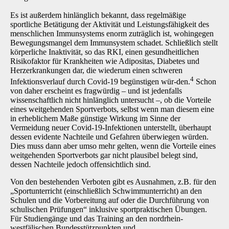
Es ist außerdem hinlänglich bekannt, dass regelmäßige
sportliche Betätigung der Aktivität und Leistungsfähigkeit des
menschlichen Immunsystems enorm zuträglich ist, wohingegen
Bewe­gungsmangel dem Immunsystem schadet. Schließlich stellt
körperliche Inaktivität, so das RKI, einen gesundheitlichen
Risikofaktor für Krankheiten wie Adipositas, Diabetes und
Herzerkran­kungen dar, die wiederum einen schweren
4
Infektionsverlauf durch Covid-19 begünstigen wür-den.
Schon
von daher erscheint es fragwürdig – und ist jedenfalls
wissenschaftlich nicht hin­länglich untersucht –, ob die Vorteile
eines weitgehenden Sportverbots, selbst wenn man die­sem eine
in erheblichem Maße günstige Wirkung im Sinne der
Vermeidung neuer Covid-19-Infektionen unterstellt, überhaupt
dessen evidente Nachteile und Gefahren überwiegen wür­den.
Dies muss dann aber umso mehr gelten, wenn die Vorteile eines
weitgehenden Sport­verbots gar nicht plausibel belegt sind,
dessen Nachteile jedoch offensichtlich sind.
Von den bestehenden Verboten gibt es Ausnahmen, z.B. für den
„Sportunterricht (einschließ­lich Schwimmunterricht) an den
Schulen und die Vorbereitung auf oder die Durchführung von
schulischen Prüfungen“ inklusive sportpraktischen Übungen.
Für Studiengänge und das Trai­ning an den nordrhein-
westfälischen Bundesstützpunkten und