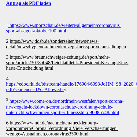
Antrag als PDF laden
1
https://www.sportschau.de/weitere/allgemein/coronavirus-
sport-absagen-oktober100.html
2
https://www.dosb.de/sonderseiten/news/news-
detail/news/hygiene-rahmenkonzept-fuer-sportveranstaltungen
3
https://www.braunschweiger-zeitung.de/sport/mehr-
sport/article230785048/Leichtathletik-Praesident-Kessing-Eine-
harte-Entscheidung.html
4
https://edoc.rki.de/bitstream/handle/176904/6993/JoHM_S8_202
pdf?sequence=1&isAllowed=y
5
https://www.come-on.de/nordrhein-westfalen/sport-corona-
nrw-regeln-lockdown-coronaschutzverordnung-schule-
unterricht-schwimmen-sportler-fitnessstdio-90085548.html
6
https://www.ndr.de/nachrichten/mecklenburg-
vorpommern/Corona-Verordnung-Viele-Verschaerfungen-
wenige-Ausnahmen,coronavirus3500.html