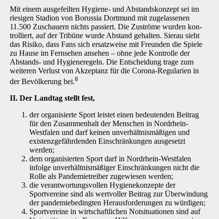
Mit einem ausgefeilten Hygiene- und Abstandskonzept sei im
riesigen Stadion von Borussia Dortmund mit zugelassenen
11.500 Zuschauern nichts passiert. Die Zuströme wurden kon­
trolliert, auf der Tribüne wurde Abstand gehalten. Sierau sieht
das Risiko, dass Fans sich er­satzweise mit Freunden die Spiele
zu Hause im Fernsehen ansehen – ohne jede Kontrolle der
Abstands- und Hygieneregeln. Die Entscheidung trage zum
weiteren Verlust von Akzeptanz für die Corona-Regularien in
8
der Bevölkerung bei.
II. Der Landtag stellt fest,
der organisierte Sport leistet einen bedeutenden Beitrag
für den Zusammenhalt der Menschen in Nordrhein-
Westfalen und darf keinen unverhältnismäßigen und
existenzgefährdenden Einschränkungen ausgesetzt
werden;
dem organisierten Sport darf in Nordrhein-Westfalen
infolge unverhältnismäßiger Einschränkungen nicht die
Rolle als Pandemietreiber zugewiesen werden;
die verantwortungsvollen Hygienekonzepte der
Sportvereine sind als wertvoller Beitrag zur Überwindung
der pandemiebedingten Herausforderungen zu würdigen;
Sportvereine in wirtschaftlichen Notsituationen sind auf