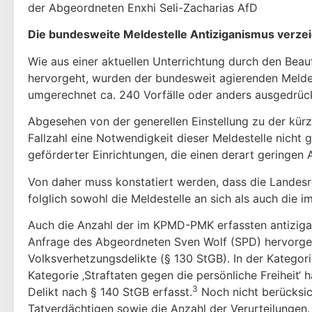
der Abgeordneten Enxhi Seli-Zacharias AfD
Die bundesweite Meldestelle Antiziganismus verze
Wie aus einer aktuellen Unterrichtung durch den Bea
hervorgeht, wurden der bundesweit agierenden Melde
umgerechnet ca. 240 Vorfälle oder anders ausgedrückt
Abgesehen von der generellen Einstellung zu der kürz
Fallzahl eine Notwendigkeit dieser Meldestelle nicht
geförderter Einrichtungen, die einen derart geringen 
Von daher muss konstatiert werden, dass die Landes
folglich sowohl die Meldestelle an sich als auch die
Auch die Anzahl der im KPMD-PMK erfassten antizigani
Anfrage des Abgeordneten Sven Wolf (SPD) hervorgeht
Volksverhetzungsdelikte (§ 130 StGB). In der Kategori
Kategorie ‚Straftaten gegen die persönliche Freiheit
3
Delikt nach § 140 StGB erfasst.
Noch nicht berücksich
Tatverdächtigen sowie die Anzahl der Verurteilungen.