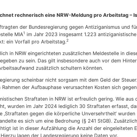
ichnet rechnerisch eine NRW-Meldung pro Arbeitstag
–
I
uftragten der Bundesregierung gegen Antiziganismus und fü
1
stelle MIA
im Jahr 2023 insgesamt 1.223 antiziganistische
2
: ein Vorfall pro Arbeitstag.
lich in NRW eingerichteten zusätzlichen Meldestelle in di
 gegeben zu sein. Das gilt insbesondere auch vor dem Hint
Arbeitsaufwand zusätzlich schultern könnten.
regierung scheinbar nicht sorgsam mit dem Geld der Steue
 im Rahmen der Aufbauphase verursachten Kosten sich gegenü
stischen Straftaten in NRW ist erfreulich gering. Wie aus 
, wurden im Jahr 2024 lediglich 30 Straftaten erfasst, dar
e ‚Straftaten gegen die körperliche Unversehrtheit‘ wurden
‘ handelte es sich um eine Bedrohung (§ 241 StGB). Zusätzl
tigt ist in dieser Aufzählung die Anzahl der eingeleiteten 
 Hierzu lagen der Landesregierung keine Daten vor.