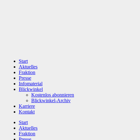
Zum
Inhalt
wechseln
Start
Aktuelles
Fraktion
Presse
Infomaterial
Blickwinkel
Kostenlos abonnieren
Blickwinkel-Archiv
Karriere
Kontakt
Start
Aktuelles
Fraktion
Presse