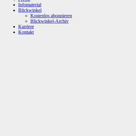
Infomaterial
Blickwinkel
Kostenlos abonnieren
Blickwinkel-Archiv
Karriere
Kontakt