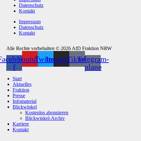
Datenschutz
Kontakt
Impressum
Datenschutz
Kontakt
Alle Rechte vorbehalten © 2026 AfD Fraktion NRW
Facebook-
Youtube
Twitter
Instagram
Tiktok
Telegram-
f
plane
Start
Aktuelles
Fraktion
Presse
Infomaterial
Blickwinkel
Kostenlos abonnieren
Blickwinkel-Archiv
Karriere
Kontakt