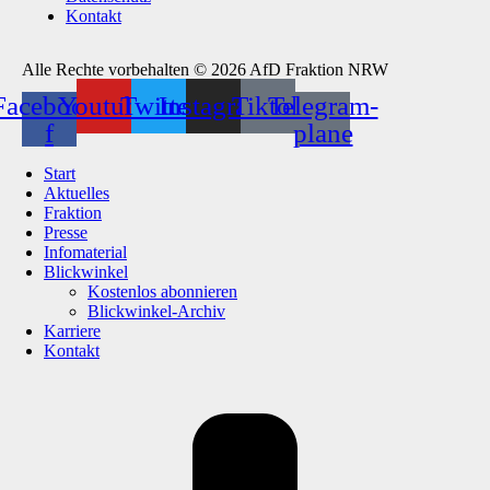
Kontakt
Alle Rechte vorbehalten © 2026 AfD Fraktion NRW
Facebook-
Youtube
Twitter
Instagram
Tiktok
Telegram-
f
plane
Start
Aktuelles
Fraktion
Presse
Infomaterial
Blickwinkel
Kostenlos abonnieren
Blickwinkel-Archiv
Karriere
Kontakt