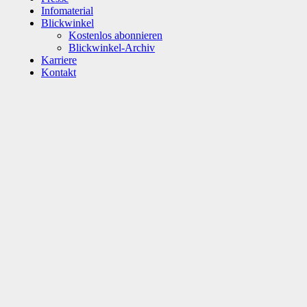
Infomaterial
Blickwinkel
Kostenlos abonnieren
Blickwinkel-Archiv
Karriere
Kontakt