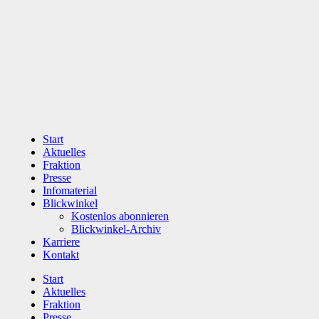
Zum
Inhalt
wechseln
Start
Aktuelles
Fraktion
Presse
Infomaterial
Blickwinkel
Kostenlos abonnieren
Blickwinkel-Archiv
Karriere
Kontakt
Start
Aktuelles
Fraktion
Presse