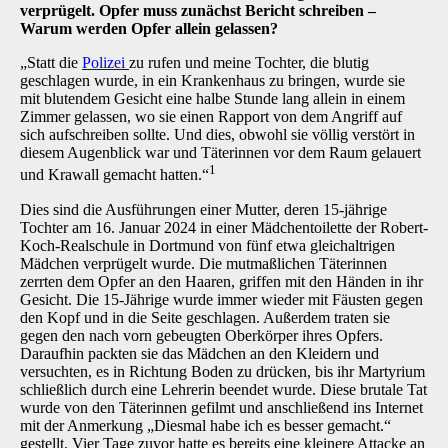
verprügelt. Opfer muss zunächst Bericht schreiben
–
Warum werden Opfer allein gelassen?
„Statt die
Polizei
zu rufen und meine Tochter, die blutig
geschlagen wurde, in ein Krankenhaus zu bringen, wurde sie
mit blutendem Gesicht eine halbe Stunde lang allein in einem
Zimmer gelassen, wo sie einen Rapport von dem Angriff auf
sich aufschreiben sollte. Und dies, obwohl sie völlig verstört in
diesem Augenblick war und Täterinnen vor dem Raum gelauert
1
und Krawall gemacht hatten.“
Dies sind die Ausführungen einer Mutter, deren 15-jährige
Tochter am 16. Januar 2024 in einer Mädchentoilette der Robert-
Koch-Realschule in Dortmund von fünf etwa gleichaltrigen
Mädchen verprügelt wurde. Die mutmaßlichen Täterinnen
zerrten dem Opfer an den Haaren, griffen mit den Händen in ihr
Gesicht. Die 15-Jährige wurde immer wieder mit Fäusten gegen
den Kopf und in die Seite geschlagen. Außerdem traten sie
gegen den nach vorn gebeugten Oberkörper ihres Opfers.
Daraufhin packten sie das Mädchen an den Kleidern und
versuchten, es in Richtung Boden zu drücken, bis ihr Martyrium
schließlich durch eine Lehrerin beendet wurde. Diese brutale Tat
wurde von den Täterinnen gefilmt und anschließend ins Internet
mit der Anmerkung „Diesmal habe ich es besser gemacht.“
gestellt. Vier Tage zuvor hatte es bereits eine kleinere Attacke an