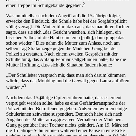
2
einer Treppe im Schulgebäude gegeben.
Was unmittelbar nach dem Angriff auf die 15-Jährige folgte,
erwecke den Eindruck, die Schule habe bei der Sorgfaltspflicht
völlig versagt. Die Mutter führt dazu aus, dass man ihrer Tochter
sagte, dass sie sich „das Gesicht waschen, sich hinlegen, ein
bisschen Salbe auf die Haut schmieren [solle], dann ginge das
schon wieder.“ Dies nahm die Mutter zum Anlass, noch am
selben Tag Strafanzeige gegen die Mädchen-Gang bei der
Polizei zu erstatten. Nach einem zweiten Gespräch mit der
Schulleitung, das Anfang Februar stattgefunden hatte, habe die
Mutter Hoffnung, dass sich die Situation ändern könne:
„Der Schulleiter versprach mir, dass man sich darum kümmern
würde, dass das Mobbing und die Gewalt gegen Laura aufhören
3
würden.“
Nachdem das 15-jährige Opfer erfahren hatte, dass es erneut
verprügelt werden sollte, habe es eine Gefährderansprache der
Polizei mit den Betroffenen gegeben. Außerdem wurden einige
Schülerinnen zeitweise suspendiert. Dennoch habe sich nach
Angaben der Mutter am aggressiven Verhalten der Mädchen-
Gang gegenüber ihrer Tochter nichts geändert. Am 19. März sei
die 15-jährige Schülerinnen während einer Pause in eine Ecke
gedrängt und so heftig geschlagen worden, dass sie ein Schädel-