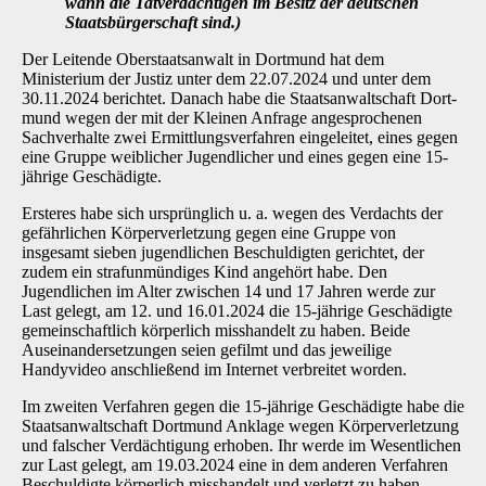
wann die Tatverdächtigen im Besitz der deutschen
Staatsbürgerschaft sind.)
Der Leitende Oberstaatsanwalt in Dortmund hat dem
Ministerium der Justiz unter dem 22.07.2024 und unter dem
30.11.2024 berichtet. Danach habe die Staatsanwaltschaft Dort­
mund wegen der mit der Kleinen Anfrage angesprochenen
Sachverhalte zwei Ermittlungsver­fahren eingeleitet, eines gegen
eine Gruppe weiblicher Jugendlicher und eines gegen eine 15­
jährige Geschädigte.
Ersteres habe sich ursprünglich u. a. wegen des Verdachts der
gefährlichen Körperverletzung gegen eine Gruppe von
insgesamt sieben jugendlichen Beschuldigten gerichtet, der
zudem ein strafunmündiges Kind angehört habe. Den
Jugendlichen im Alter zwischen 14 und 17 Jah­ren werde zur
Last gelegt, am 12. und 16.01.2024 die 15-jährige Geschädigte
gemeinschaft­lich körperlich misshandelt zu haben. Beide
Auseinandersetzungen seien gefilmt und das je­weilige
Handyvideo anschließend im Internet verbreitet worden.
Im zweiten Verfahren gegen die 15-jährige Geschädigte habe die
Staatsanwaltschaft Dort­mund Anklage wegen Körperverletzung
und falscher Verdächtigung erhoben. Ihr werde im Wesentlichen
zur Last gelegt, am 19.03.2024 eine in dem anderen Verfahren
Beschuldigte körperlich misshandelt und verletzt zu haben.