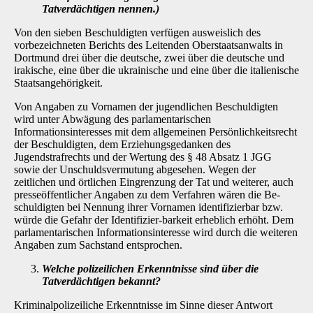
Tatverdächtigen nen­nen.)
Von den sieben Beschuldigten verfügen ausweislich des
vorbezeichneten Berichts des Lei­tenden Oberstaatsanwalts in
Dortmund drei über die deutsche, zwei über die deutsche und
irakische, eine über die ukrainische und eine über die italienische
Staatsangehörigkeit.
Von Angaben zu Vornamen der jugendlichen Beschuldigten
wird unter Abwägung des parla­mentarischen
Informationsinteresses mit dem allgemeinen Persönlichkeitsrecht
der Beschul­digten, dem Erziehungsgedanken des
Jugendstrafrechts und der Wertung des § 48 Absatz 1 JGG
sowie der Unschuldsvermutung abgesehen. Wegen der
zeitlichen und örtlichen Eingren­zung der Tat und weiterer, auch
presseöffentlicher Angaben zu dem Verfahren wären die Be­
schuldigten bei Nennung ihrer Vornamen identifizierbar bzw.
würde die Gefahr der Identifizier-barkeit erheblich erhöht. Dem
parlamentarischen Informationsinteresse wird durch die weite­ren
Angaben zum Sachstand entsprochen.
Welche polizeilichen Erkenntnisse sind über die
Tatverdächtigen bekannt?
Kriminalpolizeiliche Erkenntnisse im Sinne dieser Antwort