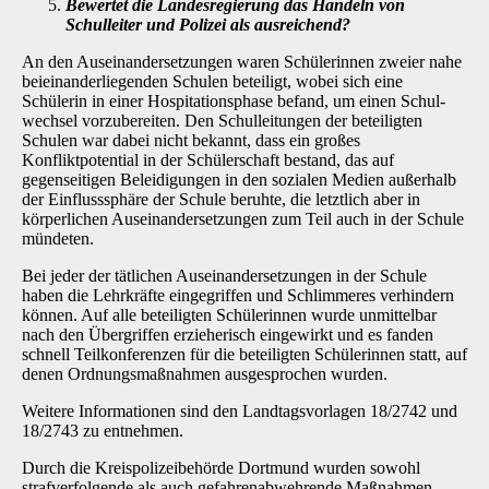
Bewertet die Landesregierung das Handeln von
Schulleiter und Polizei als ausrei­chend?
An den Auseinandersetzungen waren Schülerinnen zweier nahe
beieinanderliegenden Schu­len beteiligt, wobei sich eine
Schülerin in einer Hospitationsphase befand, um einen Schul­
wechsel vorzubereiten. Den Schulleitungen der beteiligten
Schulen war dabei nicht bekannt, dass ein großes
Konfliktpotential in der Schülerschaft bestand, das auf
gegenseitigen Beleidigungen in den sozialen Medien außerhalb
der Einflusssphäre der Schule beruhte, die letztlich aber in
körperlichen Auseinandersetzungen zum Teil auch in der Schule
mündeten.
Bei jeder der tätlichen Auseinandersetzungen in der Schule
haben die Lehrkräfte eingegriffen und Schlimmeres verhindern
können. Auf alle beteiligten Schülerinnen wurde unmittelbar
nach den Übergriffen erzieherisch eingewirkt und es fanden
schnell Teilkonferenzen für die betei­ligten Schülerinnen statt, auf
denen Ordnungsmaßnahmen ausgesprochen wurden.
Weitere Informationen sind den Landtagsvorlagen 18/2742 und
18/2743 zu entnehmen.
Durch die Kreispolizeibehörde Dortmund wurden sowohl
strafverfolgende als auch gefahren­abwehrende Maßnahmen,