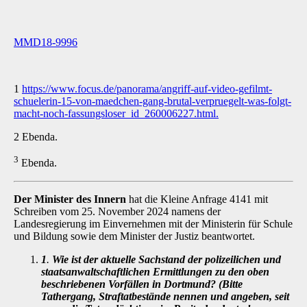
MMD18-9996
1
https://www.focus.de/panorama/angriff-auf-video-gefilmt-
schuelerin-15-von-maedchen-gang-brutal-verpruegelt-was-folgt-
macht-noch-fassungsloser_id_260006227.html.
2 Ebenda.
3
Ebenda.
Der Minister des Innern
hat die Kleine Anfrage 4141 mit
Schreiben vom 25. November 2024 namens der
Landesregierung im Einvernehmen mit der Ministerin für Schule
und Bildung so­wie dem Minister der Justiz beantwortet.
1
.
Wie ist der aktuelle Sachstand der polizeilichen und
staatsanwaltschaftlichen Er­mittlungen zu den oben
beschriebenen Vorfällen in Dortmund? (Bitte
Tathergang, Straftatbestände nennen und angeben, seit