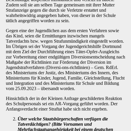
Zudem soll sie am selben Tage gemeinsam mit ihrer Mutter
Strafanzeige gegen die durch sie Verletzte erstattet und
wahrheitswidrig angege­ben haben, von dieser in der Schule
tätlich angegriffen worden zu sein.
Gegen eine der Jugendlichen aus dem ersten Verfahren sowie
das Kind, seien die Ermittlun­gen inzwischen mangels
Tatverdachts bzw. wegen Strafunmündigkeit eingestellt worden.
Im Übrigen sei der Vorgang der Jugendgerichtshilfe Dortmund
mit dem Ziel der Durchführung eines Täter-Opfer-Ausgleichs
zur Vorbereitung einer endgültigen Diversionsentscheidung nach
Maßgabe der Richtlinien zur Förderung der Diversion im
Jugendstrafverfahren (Diversi-ons-richtlinien) – Gem. RdErl.
des Ministeriums der Justiz, des Ministeriums des Innern, des
Ministeriums für Kinder, Jugend, Familie, Gleichstellung, Flucht
und Integration und des Mi­nisteriums für Schule und Bildung
vom 25.09.2023 – übersandt worden.
Hinsichtlich der in der Kleinen Anfrage geschilderten Reaktion
des Schulpersonals sei ein AR-Vorgang geführt worden. Der
Anfangsverdacht einer Straftat habe sich nicht ergeben.
Über welche Staatsbürgerschaften verfügen die
Tatverdächtigen? (Bitte Vorna­men und
Mehrfachstaatsangehörigkeit bei einem deutschen