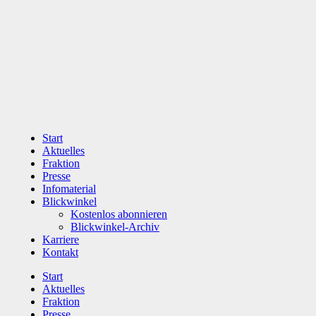
Zum
Inhalt
wechseln
Start
Aktuelles
Fraktion
Presse
Infomaterial
Blickwinkel
Kostenlos abonnieren
Blickwinkel-Archiv
Karriere
Kontakt
Start
Aktuelles
Fraktion
Presse