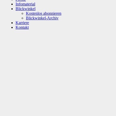
Infomaterial
Blickwinkel
Kostenlos abonnieren
Blickwinkel-Archiv
Karriere
Kontakt