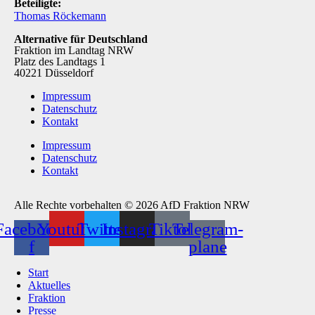
Beteiligte:
Thomas Röckemann
Alternative für Deutschland
Fraktion im Landtag NRW
Platz des Landtags 1
40221 Düsseldorf
Impressum
Datenschutz
Kontakt
Impressum
Datenschutz
Kontakt
Alle Rechte vorbehalten © 2026 AfD Fraktion NRW
Facebook-
Youtube
Twitter
Instagram
Tiktok
Telegram-
f
plane
Start
Aktuelles
Fraktion
Presse