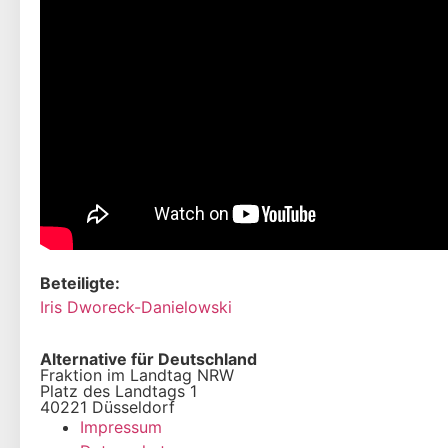
Beteiligte:
Iris Dworeck-Danielowski
Alternative für Deutschland
Fraktion im Landtag NRW
Platz des Landtags 1
40221 Düsseldorf
Impressum