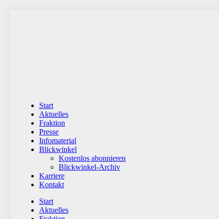
Zum
Inhalt
wechseln
Start
Aktuelles
Fraktion
Presse
Infomaterial
Blickwinkel
Kostenlos abonnieren
Blickwinkel-Archiv
Karriere
Kontakt
Start
Aktuelles
Fraktion