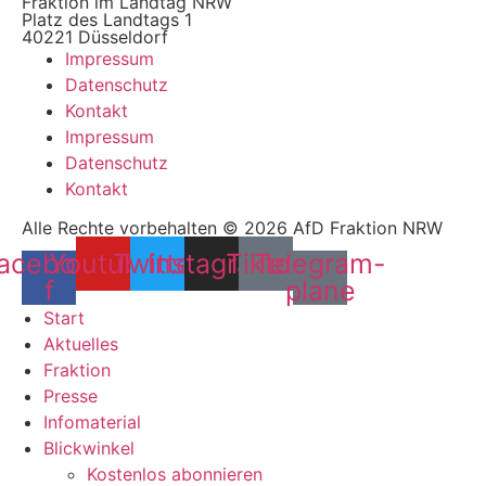
Fraktion im Landtag NRW
Platz des Landtags 1
40221 Düsseldorf
Impressum
Datenschutz
Kontakt
Impressum
Datenschutz
Kontakt
Alle Rechte vorbehalten © 2026 AfD Fraktion NRW
acebook-
Youtube
Twitter
Instagram
Tiktok
Telegram-
f
plane
Start
Aktuelles
Fraktion
Presse
Infomaterial
Blickwinkel
Kostenlos abonnieren