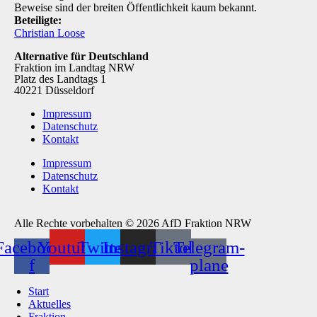
Beweise sind der breiten Öffentlichkeit kaum bekannt.
Beteiligte:
Christian Loose
Alternative für Deutschland
Fraktion im Landtag NRW
Platz des Landtags 1
40221 Düsseldorf
Impressum
Datenschutz
Kontakt
Impressum
Datenschutz
Kontakt
Alle Rechte vorbehalten © 2026 AfD Fraktion NRW
Facebook-
Youtube
Twitter
Instagram
Tiktok
Telegram-
f
plane
Start
Aktuelles
Fraktion