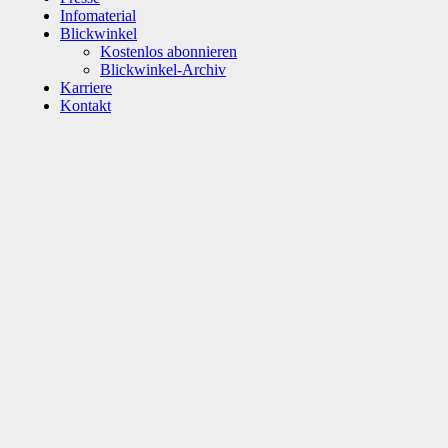
Infomaterial
Blickwinkel
Kostenlos abonnieren
Blickwinkel-Archiv
Karriere
Kontakt