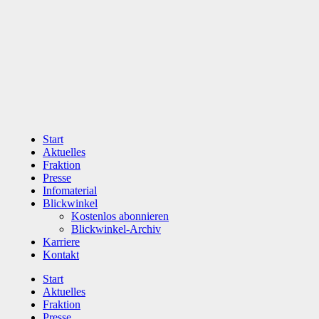
Zum
Inhalt
wechseln
Start
Aktuelles
Fraktion
Presse
Infomaterial
Blickwinkel
Kostenlos abonnieren
Blickwinkel-Archiv
Karriere
Kontakt
Start
Aktuelles
Fraktion
Presse