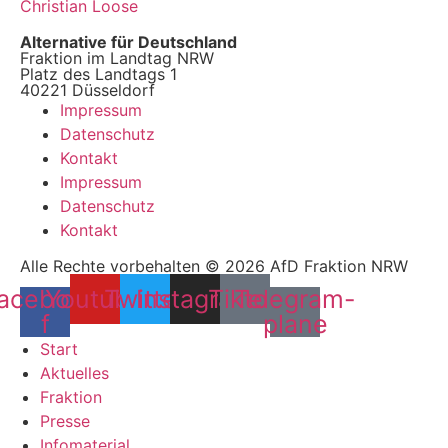
Christian Loose
Alternative für Deutschland
Fraktion im Landtag NRW
Platz des Landtags 1
40221 Düsseldorf
Impressum
Datenschutz
Kontakt
Impressum
Datenschutz
Kontakt
Alle Rechte vorbehalten © 2026 AfD Fraktion NRW
acebook-
Youtube
Twitter
Instagram
Tiktok
Telegram-
f
plane
Start
Aktuelles
Fraktion
Presse
Infomaterial