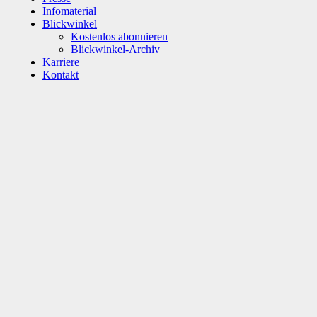
Infomaterial
Blickwinkel
Kostenlos abonnieren
Blickwinkel-Archiv
Karriere
Kontakt