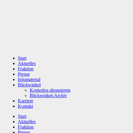
Zum
Inhalt
wechseln
Start
Aktuelles
Fraktion
Presse
Infomaterial
Blickwinkel
Kostenlos abonnieren
Blickwinkel-Archiv
Karriere
Kontakt
Start
Aktuelles
Fraktion
Presse