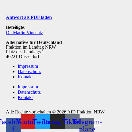
Antwort als PDF laden
Beteiligte:
Dr. Martin Vincentz
Alternative für Deutschland
Fraktion im Landtag NRW
Platz des Landtags 1
40221 Düsseldorf
Impressum
Datenschutz
Kontakt
Impressum
Datenschutz
Kontakt
Alle Rechte vorbehalten © 2026 AfD Fraktion NRW
Facebook-
Youtube
Twitter
Instagram
Tiktok
Telegram-
f
plane