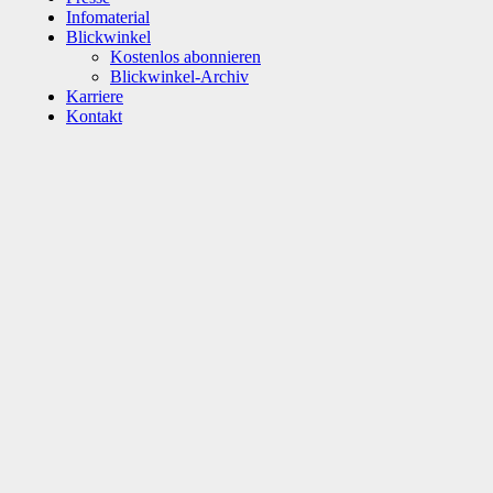
Infomaterial
Blickwinkel
Kostenlos abonnieren
Blickwinkel-Archiv
Karriere
Kontakt