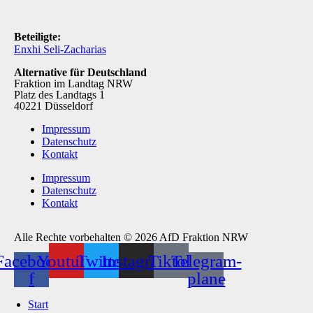
Beteiligte:
Enxhi Seli-Zacharias
Alternative für Deutschland
Fraktion im Landtag NRW
Platz des Landtags 1
40221 Düsseldorf
Impressum
Datenschutz
Kontakt
Impressum
Datenschutz
Kontakt
Alle Rechte vorbehalten © 2026 AfD Fraktion NRW
Facebook-
Youtube
Twitter
Instagram
Tiktok
Telegram-
f
plane
Start