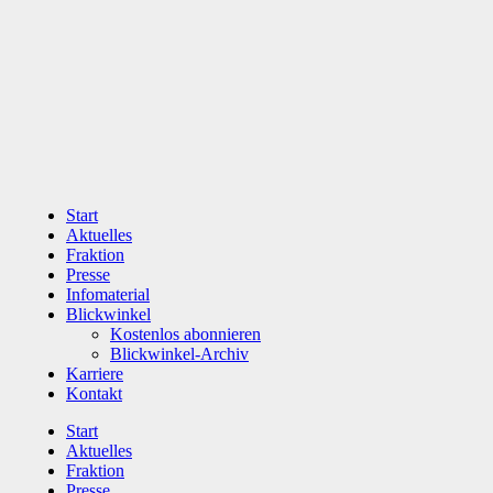
Zum
Inhalt
wechseln
Start
Aktuelles
Fraktion
Presse
Infomaterial
Blickwinkel
Kostenlos abonnieren
Blickwinkel-Archiv
Karriere
Kontakt
Start
Aktuelles
Fraktion
Presse