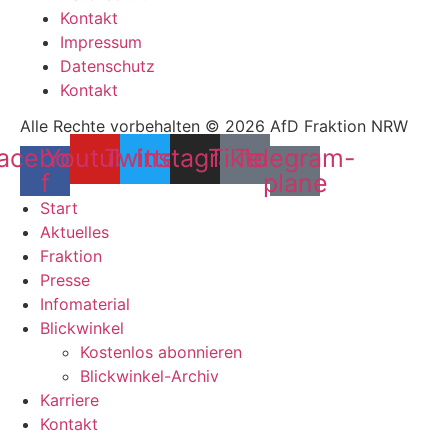
Kontakt
Impressum
Datenschutz
Kontakt
Alle Rechte vorbehalten © 2026 AfD Fraktion NRW
acebook-
Youtube
Twitter
Instagram
Tiktok
Telegram-
f
plane
Start
Aktuelles
Fraktion
Presse
Infomaterial
Blickwinkel
Kostenlos abonnieren
Blickwinkel-Archiv
Karriere
Kontakt