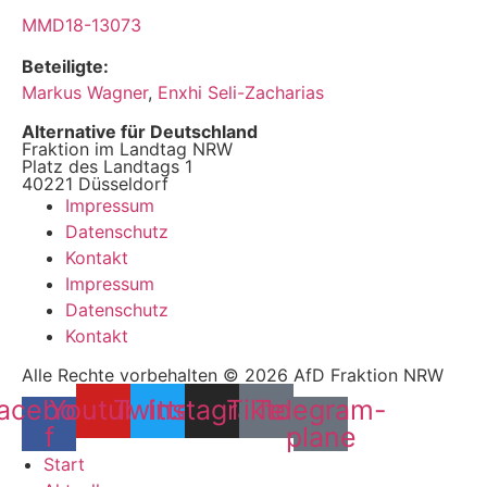
MMD18-13073
Beteiligte:
Markus Wagner
,
Enxhi Seli-Zacharias
Alternative für Deutschland
Fraktion im Landtag NRW
Platz des Landtags 1
40221 Düsseldorf
Impressum
Datenschutz
Kontakt
Impressum
Datenschutz
Kontakt
Alle Rechte vorbehalten © 2026 AfD Fraktion NRW
acebook-
Youtube
Twitter
Instagram
Tiktok
Telegram-
f
plane
Start