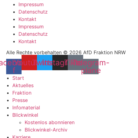
Impressum
Datenschutz
Kontakt
Impressum
Datenschutz
Kontakt
Alle Rechte vorbehalten © 2026 AfD Fraktion NRW
acebook-
Youtube
Twitter
Instagram
Tiktok
Telegram-
f
plane
Start
Aktuelles
Fraktion
Presse
Infomaterial
Blickwinkel
Kostenlos abonnieren
Blickwinkel-Archiv
Karriere