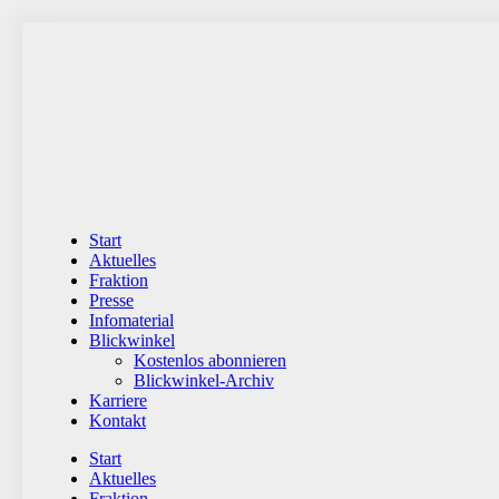
Zum
Inhalt
wechseln
Start
Aktuelles
Fraktion
Presse
Infomaterial
Blickwinkel
Kostenlos abonnieren
Blickwinkel-Archiv
Karriere
Kontakt
Start
Aktuelles
Fraktion