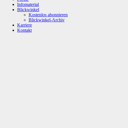
Infomaterial
Blickwinkel
Kostenlos abonnieren
Blickwinkel-Archiv
Karriere
Kontakt