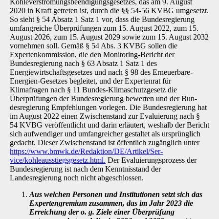
Kohleverstromungsbeendigungsgesetzes, das am 9. Au­gust
2020 in Kraft getreten ist, durch die §§ 54-56 KVBG umgesetzt.
So sieht § 54 Absatz 1 Satz 1 vor, dass die Bundesregierung
umfangreiche Überprüfungen zum 15. August 2022, zum 15.
August 2026, zum 15. August 2029 sowie zum 15. August 2032
vornehmen soll. Gemäß § 54 Abs. 3 KVBG sollen die
Expertenkommission, die den Monitoring-Bericht der
Bundesregierung nach § 63 Absatz 1 Satz 1 des
Energiewirtschaftsgesetzes und nach § 98 des Erneuerbare-
Energien-Gesetzes begleitet, und der Expertenrat für
Klimafragen nach § 11 Bundes-Klimaschutzgesetz die
Überprüfungen der Bundesregierung bewerten und der Bun­
desregierung Empfehlungen vorlegen. Die Bundesregierung hat
im August 2022 einen Zwi­schenstand zur Evaluierung nach §
54 KVBG veröffentlicht und darin erläutert, weshalb der Bericht
sich aufwendiger und umfangreicher gestaltet als ursprünglich
gedacht. Dieser Zwi­schenstand ist öffentlich zugänglich unter
https://www.bmwk.de/Redaktion/DE/Artikel/Ser-
vice/kohleausstiegsgesetz.html
.
Der Evaluierungsprozess der
Bundesregierung ist nach dem Kenntnisstand der
Landesregierung noch nicht abgeschlossen.
Aus welchen Personen und Institutionen setzt sich das
Expertengremium zusam­men, das im Jahr 2023 die
Erreichung der o. g. Ziele einer Überprüfung