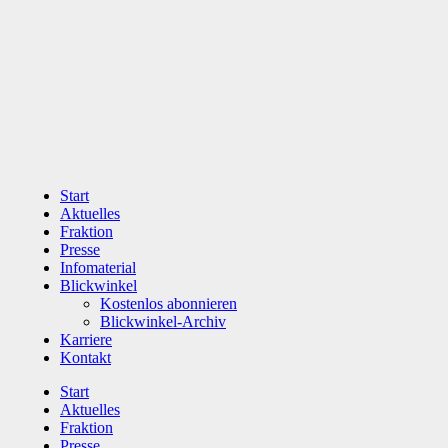
Zum
Inhalt
wechseln
Start
Aktuelles
Fraktion
Presse
Infomaterial
Blickwinkel
Kostenlos abonnieren
Blickwinkel-Archiv
Karriere
Kontakt
Start
Aktuelles
Fraktion
Presse