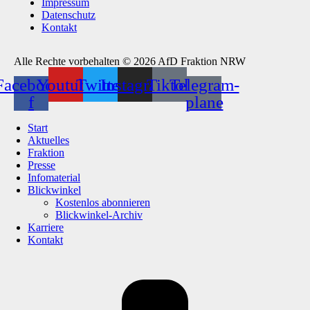
Impressum
Datenschutz
Kontakt
Alle Rechte vorbehalten © 2026 AfD Fraktion NRW
Facebook-
Youtube
Twitter
Instagram
Tiktok
Telegram-
f
plane
Start
Aktuelles
Fraktion
Presse
Infomaterial
Blickwinkel
Kostenlos abonnieren
Blickwinkel-Archiv
Karriere
Kontakt