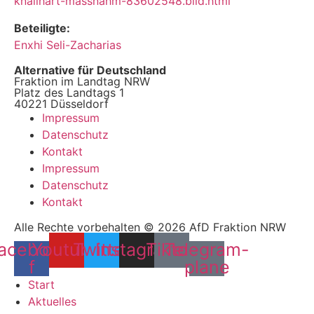
knallhart-massnahm-83602548.bild.html
Beteiligte:
Enxhi Seli-Zacharias
Alternative für Deutschland
Fraktion im Landtag NRW
Platz des Landtags 1
40221 Düsseldorf
Impressum
Datenschutz
Kontakt
Impressum
Datenschutz
Kontakt
Alle Rechte vorbehalten © 2026 AfD Fraktion NRW
acebook-
Youtube
Twitter
Instagram
Tiktok
Telegram-
f
plane
Start
Aktuelles