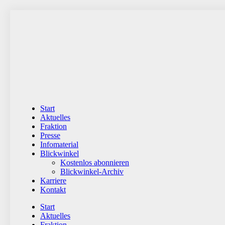
Zum
Inhalt
wechseln
Start
Aktuelles
Fraktion
Presse
Infomaterial
Blickwinkel
Kostenlos abonnieren
Blickwinkel-Archiv
Karriere
Kontakt
Start
Aktuelles
Fraktion