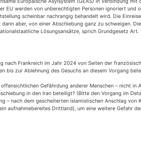
einsame Europäische Asylsystem (GEAS) in Verbindung mit 
b der EU werden von unberechtigten Personen ignoriert und
stellung scheinbar nachrangig behandelt wird. Die Einreise
t dann aber, von einer Abschiebung ganz zu schweigen. Dies
tionalstaatliche Lösungsansätze, sprich Grundgesetz Art. 16
g nach Frankreich im Jahr 2024 von Seiten der französisc
s zur Ablehnung des Gesuchs an diesem Vorgang beteiligt?
 offensichtlichen Gefährdung anderer Menschen – nicht i
iebung in den Iran beteiligt? (Bitte den Vorgang im Detail 
– nach dem gescheiterten islamistischen Anschlag von Kref
in aufnahmebereites Drittland), um eine weitere Gefahr der