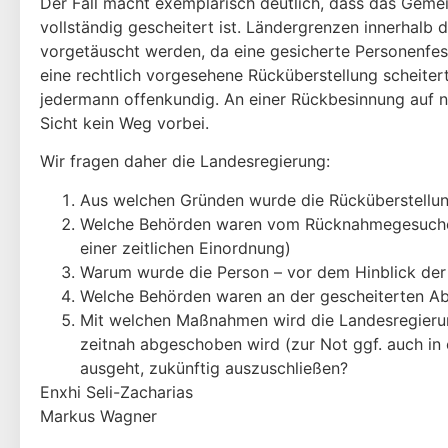
Der Fall macht exemplarisch deutlich, dass das Gem
vollständig gescheitert ist. Ländergrenzen innerhal
vorgetäuscht werden, da eine gesicherte Personenfest
eine rechtlich vorgesehene Rücküberstellung scheiter
jedermann offenkundig. An einer Rückbesinnung auf na
Sicht kein Weg vorbei.
Wir fragen daher die Landesregierung:
Aus welchen Gründen wurde die Rücküberstellun
Welche Behörden waren vom Rücknahmegesuchen bi
einer zeitlichen Einordnung)
Warum wurde die Person – vor dem Hinblick der
Welche Behörden waren an der gescheiterten Absch
Mit welchen Maßnahmen wird die Landesregierung 
zeitnah abgeschoben wird (zur Not ggf. auch in e
ausgeht, zukünftig auszuschließen?
Enxhi Seli-Zacharias
Markus Wagner