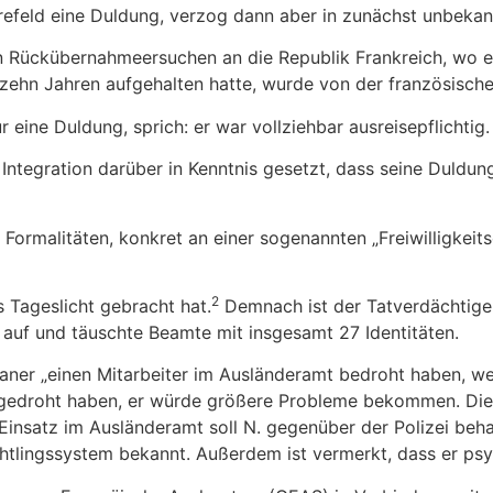
efeld eine Duldung, verzog dann aber in zunächst unbekan
Ein Rückübernahmeersuchen an die Republik Frankreich, wo er
zehn Jahren aufgehalten hatte, wurde von der französische
 eine Duldung, sprich: er war vollziehbar ausreisepflichtig.
Integration darüber in Kenntnis gesetzt, dass seine Duldu
Formalitäten, konkret an einer sogenannten „Freiwilligkeit
2
s Tageslicht gebracht hat.
Demnach ist der Tatverdächtige b
 auf und täuschte Beamte mit insgesamt 27 Identitäten.
raner „einen Mitarbeiter im Ausländeramt bedroht haben, wei
 gedroht haben, er würde größere Probleme bekommen. Die 
insatz im Ausländeramt soll N. gegenüber der Polizei beha
chtlingssystem bekannt. Außerdem ist vermerkt, dass er psy