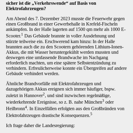
sicher ist die „Verkehrswende“ auf Basis von
Elektrofahrzeugen?
Am Abend des 7. Dezember 2023 musste die Feuerwehr gegen
einen Großbrand in einer Gewerbehalle in Krefeld-Fischeln
ankämpfen. In der Halle lagerten auf 1500 qm mehr als 1000 E-
1
Scooter.
Das Gebäude brannte in voller Ausdehnung und
stürzte teilweise ein. Erschwerend kam hinzu: In der Halle
brannten auch die zu den Scootern gehörenden Lithium-Ionen-
Akkus, die mit Wasser heruntergekühlt werden mussten und
deswegen eine umfassende Brandwache im Nachgang
erforderlich machten, um eine spätere Selbstentzündung zu
verhindern. Erfreulicherweise konnte ein Übergreifen auf andere
Gebäude verhindert werden.
Ähnliche Brandvorfälle mit Elektrofahrzeugen und
dazugehörigen Akkus ereignen sich immer häufiger, bspw.
2
zuletzt in Hannover
, und sind inzwischen regelmäßige,
3
wiederkehrende Ereignisse, so z. B. nahe München
oder
4
Heilbronn
. In Einzelfällen erfolgten aus den Großbränden von
5
Elektrofahrzeugen drastische Konsequenzen.
Ich frage daher die Landesregierung: