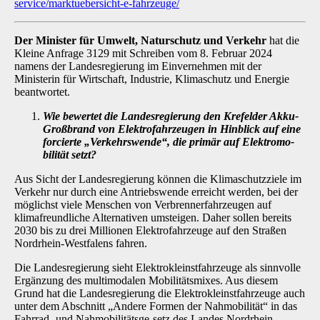
service/marktuebersicht-e-fahrzeuge/
Der Minister für Umwelt, Naturschutz und Verkehr
hat die
Kleine Anfrage 3129 mit Schrei­ben vom 8. Februar 2024
namens der Landesregierung im Einvernehmen mit der
Ministerin für Wirtschaft, Industrie, Klimaschutz und Energie
beantwortet.
Wie bewertet die Landesregierung den Krefelder Akku-
Großbrand von Elektrofahr­zeugen in Hinblick auf eine
forcierte „Verkehrswende“, die primär auf Elektromo­
bilität setzt?
Aus Sicht der Landesregierung können die Klimaschutzziele im
Verkehr nur durch eine An­triebswende erreicht werden, bei der
möglichst viele Menschen von Verbrennerfahrzeugen auf
klimafreundliche Alternativen umsteigen. Daher sollen bereits
2030 bis zu drei Millionen Elekt­rofahrzeuge auf den Straßen
Nordrhein-Westfalens fahren.
Die Landesregierung sieht Elektrokleinstfahrzeuge als sinnvolle
Ergänzung des multimodalen Mobilitätsmixes. Aus diesem
Grund hat die Landesregierung die Elektrokleinstfahrzeuge auch
unter dem Abschnitt „Andere Formen der Nahmobilität“ in das
Fahrrad- und Nahmobilitätsge-setz des Landes Nordrhein-