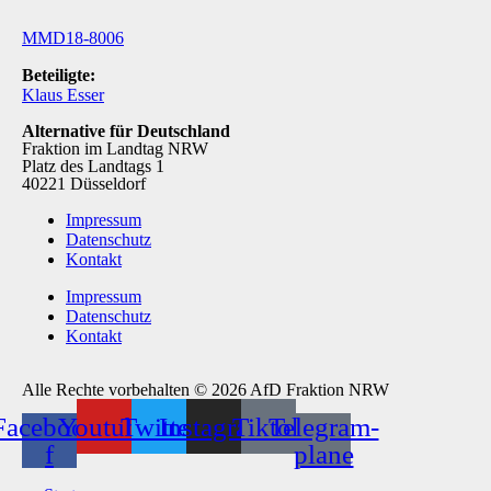
MMD18-8006
Beteiligte:
Klaus Esser
Alternative für Deutschland
Fraktion im Landtag NRW
Platz des Landtags 1
40221 Düsseldorf
Impressum
Datenschutz
Kontakt
Impressum
Datenschutz
Kontakt
Alle Rechte vorbehalten © 2026 AfD Fraktion NRW
Facebook-
Youtube
Twitter
Instagram
Tiktok
Telegram-
f
plane