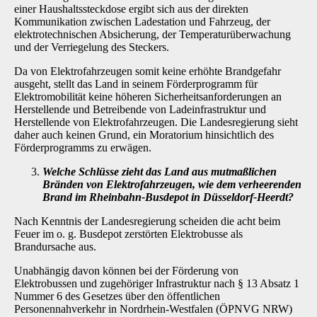
einer Haushaltssteckdose ergibt sich aus der direkten
Kommunikation zwischen Ladestation und Fahrzeug, der
elektrotechnischen Absicherung, der Temperaturüberwachung
und der Verriegelung des Steckers.
Da von Elektrofahrzeugen somit keine erhöhte Brandgefahr
ausgeht, stellt das Land in seinem Förderprogramm für
Elektromobilität keine höheren Sicherheitsanforderungen an
Herstellende und Betreibende von Ladeinfrastruktur und
Herstellende von Elektrofahrzeugen. Die Landes­regierung sieht
daher auch keinen Grund, ein Moratorium hinsichtlich des
Förderprogramms zu erwägen.
Welche Schlüsse zieht das Land aus mutmaßlichen
Bränden von Elektrofahrzeu­gen, wie dem verheerenden
Brand im Rheinbahn-Busdepot in Düsseldorf-Heerdt?
Nach Kenntnis der Landesregierung scheiden die acht beim
Feuer im o. g. Busdepot zerstör­ten Elektrobusse als
Brandursache aus.
Unabhängig davon können bei der Förderung von
Elektrobussen und zugehöriger Infrastruktur nach § 13 Absatz 1
Nummer 6 des Gesetzes über den öffentlichen
Personennahverkehr in Nordrhein-Westfalen (ÖPNVG NRW)