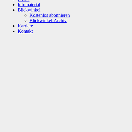
Infomaterial
Blickwinkel
Kostenlos abonnieren
Blickwinkel-Archiv
Karriere
Kontakt