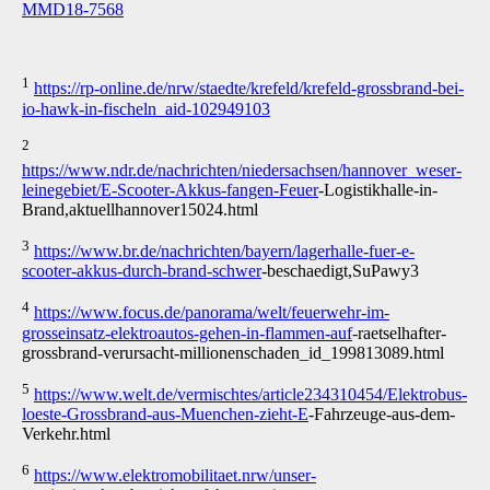
MMD18-7568
1
https://rp-online.de/nrw/staedte/krefeld/krefeld-grossbrand-bei-
io-hawk-in-fischeln_aid-102949103
2
https://www.ndr.de/nachrichten/niedersachsen/hannover_weser-
leinegebiet/E-Scooter-Akkus-fangen-Feuer
-Logistikhalle-in-
Brand,aktuellhannover15024.html
3
https://www.br.de/nachrichten/bayern/lagerhalle-fuer-e-
scooter-akkus-durch-brand-schwer
-beschaedigt,SuPawy3
4
https://www.focus.de/panorama/welt/feuerwehr-im-
grosseinsatz-elektroautos-gehen-in-flammen-auf
-raetselhafter-
grossbrand-verursacht-millionenschaden_id_199813089.html
5
https://www.welt.de/vermischtes/article234310454/Elektrobus-
loeste-Grossbrand-aus-Muenchen-zieht-E
-Fahrzeuge-aus-dem-
Verkehr.html
6
https://www.elektromobilitaet.nrw/unser-