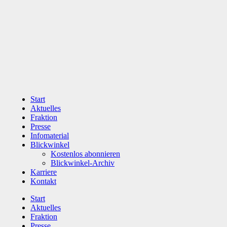
Zum
Inhalt
wechseln
Start
Aktuelles
Fraktion
Presse
Infomaterial
Blickwinkel
Kostenlos abonnieren
Blickwinkel-Archiv
Karriere
Kontakt
Start
Aktuelles
Fraktion
Presse