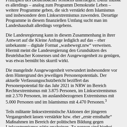
es allerdings – analog zum Programm Demokratie Leben –
weitere Programme geben, die sich verstärkt dem Islamismus
und insbesondere dem Linksextremismus zuwenden. Derartige
Programme in diesem finanziellen Umfang sucht man im
Landeshaushalt allerdings vergebens.
Die Landesregierung kann in diesem Zusammenhang in ihrer
Antwort auf die Kleine Anfrage lediglich auf das – eher
unbekannte – digitale Format „wasbewegt.nrw“ verweisen.
Hiermit meint die Landesregierung den Grundsätzen des
Beutelsbacher Konsenses und der Ausgewogenheit zu genügen,
was etwas bemüht bis skurril wirkt.
Die mangelnde Ausgewogenheit verwundert insbesondere vor
dem Hintergrund des jeweiligen Personenpotentials. Der
aktuelle Verfassungsschutzbericht beziffert das
Personenpotential für das Jahr 2021 in NRW im Bereich
Rechtsextremismus mit 3.875 Personen, im Linksextremismus
mit 2.570 Personen, im auslandsbezogenen Extremismus mit
3
5.000 Personen und im Islamismus mit 4.470 Personen.
Teils militante linksextremistische Aktionen der jüngeren
Vergangenheit lassen verstärkte bzw. eher „erste ernsthafte“
Maßnahmen im Bereich der politischen Bildung gegen
Linksextremismus nötig erscheinen. Zu nennen sind hierbei