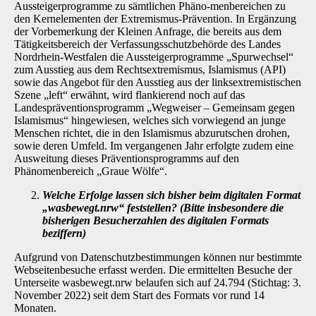
Aussteigerprogramme zu sämtlichen Phäno-menbereichen zu
den Kernelementen der Extremismus-Prävention. In Ergänzung
der Vorbe­merkung der Kleinen Anfrage, die bereits aus dem
Tätigkeitsbereich der Verfassungsschutz­behörde des Landes
Nordrhein-Westfalen die Aussteigerprogramme „Spurwechsel“
zum Aus­stieg aus dem Rechtsextremismus, Islamismus (API)
sowie das Angebot für den Ausstieg aus der linksextremistischen
Szene „left“ erwähnt, wird flankierend noch auf das
Landespräventionsprogramm „Wegweiser – Gemeinsam gegen
Islamismus“ hingewiesen, welches sich vorwiegend an junge
Menschen richtet, die in den Islamismus abzurutschen dro­hen,
sowie deren Umfeld. Im vergangenen Jahr erfolgte zudem eine
Ausweitung dieses Präventionsprogramms auf den
Phänomenbereich „Graue Wölfe“.
Welche Erfolge lassen sich bisher beim digitalen Format
„wasbewegt.nrw“ fest­stellen? (Bitte insbesondere die
bisherigen Besucherzahlen des digitalen Formats
beziffern)
Aufgrund von Datenschutzbestimmungen können nur bestimmte
Webseitenbesuche erfasst werden. Die ermittelten Besuche der
Unterseite wasbewegt.nrw belaufen sich auf 24.794 (Stichtag: 3.
November 2022) seit dem Start des Formats vor rund 14
Monaten.