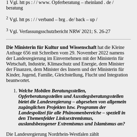
1 Vgl. htt ps : / / www. Opferberatung – rheinland . de /
beratung
2
Vgl. htt ps : / / verband – brg . de/ back – up /
3
Vgl. Verfassungsschutzbericht NRW 2021; S. 26-27
Die Ministerin für Kultur und Wissenschaft
hat die Kleine
Anfrage 656 mit Schreiben vom 29. November 2022 namens
der Landesregierung im Einvernehmen mit der Ministerin für
Wirt­schaft, Industrie, Klimaschutz und Energie, dem Minister
der Finanzen, dem Minister des In­nern und der Ministerin für
Kinder, Jugend, Familie, Gleichstellung, Flucht und Integration
be­antwortet.
Welche Mobilen Beratungsstellen,
Opferberatungsstellen und Ausstiegsberatungsstellen
bietet die Landesregierung
–
abgesehen von allgemein
zugänglichen Projekten bzw. Programm der
Landespolizei für alle Phänomenbereiche
–
speziell in
den Themenfelder Linksextremismus,
auslandsbezogener Extremismus und Is­lamismus an?
Die Landesregierung Nordrhein-Westfalen zählt