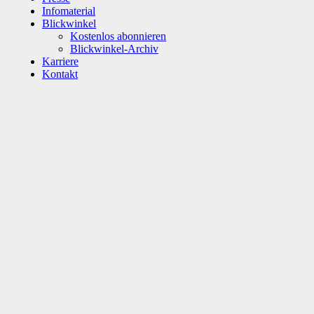
Infomaterial
Blickwinkel
Kostenlos abonnieren
Blickwinkel-Archiv
Karriere
Kontakt