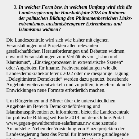
In welcher Form bzw. in welchem Umfang wird sich die
Landesregierung im Haus­haltsjahr 2023 im Rahmen
der politischen Bildung den Phänomenbereichen Links­
extremismus, auslandsbezogener Extremismus und
Islamismus widmen?
Die Landeszentrale wird sich wie bisher mit eigenen
Veranstaltungen und Projekten allen re­levanten
gesellschaftlichen Herausforderungen und Debatten widmen,
etwa mit Veranstaltun­gen zum Verhältnis von „Islam und
Islamismus“, „Einstiegsprozessen in extremistische Sze­nen“
oder Angeboten für Imame. Fachveranstaltungen wie die
Landesdemokratiekonferenz 2022 oder die diesjährige Tagung
„Delegitimierte Demokratie“ werden dazu genutzt, beste­hende
Angebote weiterzuentwickeln und zu prüfen, inwiefern aktuelle
Entwicklungen neue Formate erforderlich machen.
Um Bürgerinnen und Bürger über die unterschiedlichen
Angebote im Bereich Demokratieför­derung und
Islamismusprävention zu informieren, bietet die Landeszentrale
für politische Bil­dung seit Ende 2019 mit dem Online-Portal
www.gegen-gewaltbereiten-salafismus.nrw eine zentrale
Anlaufstelle. Neben der Vorstellung von Einzelprojekten der
Landesregierung fasst das Portal für Interessierte grundlegende