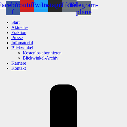
Facebook-
Youtube
Twitter
Instagram
Tiktok
Telegram-
f
plane
Start
Aktuelles
Fraktion
Presse
Infomaterial
Blickwinkel
Kostenlos abonnieren
Blickwinkel-Archiv
Karriere
Kontakt