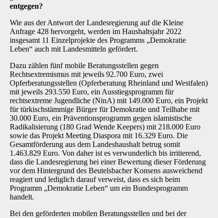
entgegen?
Wie aus der Antwort der Landesregierung auf die Kleine
Anfrage 428 hervorgeht, werden im Haushaltsjahr 2022
insgesamt 11 Einzelprojekte des Programms „Demokratie
Leben“ auch mit Landesmitteln gefördert.
Dazu zählen fünf mobile Beratungsstellen gegen
Rechtsextremismus mit jeweils 92.700 Euro, zwei
Opferberatungsstellen (Opferberatung Rheinland und Westfalen)
mit jeweils 293.550 Euro, ein Ausstiegsprogramm für
rechtsextreme Jugendliche (NinA) mit 149.000 Euro, ein Projekt
für türkischstämmige Bürger für Demokratie und Teilhabe mit
30.000 Euro, ein Präventionsprogramm gegen islamistische
Radikalisierung (180 Grad Wende Keepers) mit 218.000 Euro
sowie das Projekt Meeting Diaspora mit 16.329 Euro. Die
Gesamtförderung aus dem Landeshaushalt betrug somit
1.463.829 Euro. Von daher ist es verwunderlich bis irritierend,
dass die Landesregierung bei einer Bewertung dieser Förderung
vor dem Hintergrund des Beutelsbacher Konsens ausweichend
reagiert und lediglich darauf verweist, dass es sich beim
Programm „Demokratie Leben“ um ein Bundesprogramm
handelt.
Bei den geförderten mobilen Beratungsstellen und bei der