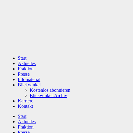
Zum
Inhalt
wechseln
Start
Aktuelles
Fraktion
Presse
Infomaterial
Blickwinkel
Kostenlos abonnieren
Blickwinkel-Archiv
Karriere
Kontakt
Start
Aktuelles
Fraktion
Presse