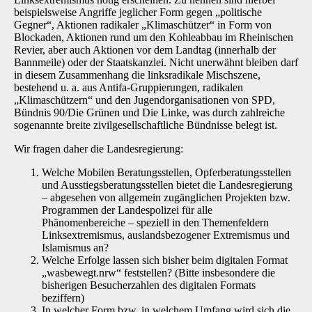
beispielsweise Angriffe jeglicher Form gegen „politische
Gegner“, Aktionen radikaler „Klimaschützer“ in Form von
Blockaden, Aktionen rund um den Kohleabbau im Rheinischen
Revier, aber auch Aktionen vor dem Landtag (innerhalb der
Bannmeile) oder der Staatskanzlei. Nicht unerwähnt bleiben darf
in diesem Zusammenhang die linksradikale Mischszene,
bestehend u. a. aus Antifa-Gruppierungen, radikalen
„Klimaschützern“ und den Jugendorganisationen von SPD,
Bündnis 90/Die Grünen und Die Linke, was durch zahlreiche
sogenannte breite zivilgesellschaftliche Bündnisse belegt ist.
Wir fragen daher die Landesregierung:
Welche Mobilen Beratungsstellen, Opferberatungsstellen
und Ausstiegsberatungsstellen bietet die Landesregierung
– abgesehen von allgemein zugänglichen Projekten bzw.
Programmen der Landespolizei für alle
Phänomenbereiche – speziell in den Themenfeldern
Linksextremismus, auslandsbezogener Extremismus und
Islamismus an?
Welche Erfolge lassen sich bisher beim digitalen Format
„wasbewegt.nrw“ feststellen? (Bitte insbesondere die
bisherigen Besucherzahlen des digitalen Formats
beziffern)
In welcher Form bzw. in welchem Umfang wird sich die