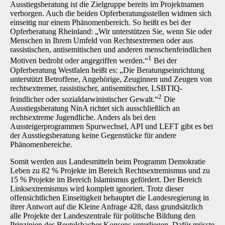
Ausstiegsberatung ist die Zielgruppe bereits im Projektnamen
verborgen. Auch die beiden Opferberatungsstellen widmen sich
einseitig nur einem Phänomenbereich. So heißt es bei der
Opferberatung Rheinland: „Wir unterstützen Sie, wenn Sie oder
Menschen in Ihrem Umfeld von Rechtsextremen oder aus
rassistischen, antisemitischen und anderen menschenfeindlichen
1
Motiven bedroht oder angegriffen werden.“
Bei der
Opferberatung Westfalen heißt es: „Die Beratungseinrichtung
unterstützt Betroffene, Angehörige, Zeuginnen und Zeugen von
rechtsextremer, rassistischer, antisemitischer, LSBTIQ-
2
feindlicher oder sozialdarwinistischer Gewalt.“
Die
Ausstiegsberatung NinA richtet sich ausschließlich an
rechtsextreme Jugendliche. Anders als bei den
Aussteigerprogrammen Spurwechsel, API und LEFT gibt es bei
der Ausstiegsberatung keine Gegenstücke für andere
Phänomenbereiche.
Somit werden aus Landesmitteln beim Programm Demokratie
Leben zu 82 % Projekte im Bereich Rechtsextremismus und zu
15 % Projekte im Bereich Islamismus gefördert. Der Bereich
Linksextremismus wird komplett ignoriert. Trotz dieser
offensichtlichen Einseitigkeit behauptet die Landesregierung in
ihrer Antwort auf die Kleine Anfrage 428, dass grundsätzlich
alle Projekte der Landeszentrale für politische Bildung den
Prinzipien des Beutelsbacher Konsens unterliegen. Dafür müsste