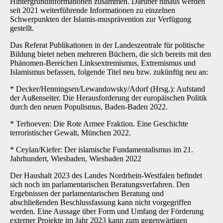
Hintergrundinformationen zusammen. Darüber hin­aus werden
seit 2021 weiterführende Informationen zu einzelnen
Schwerpunkten der Islamis-musprävention zur Verfügung
gestellt.
Das Referat Publikationen in der Landeszentrale für politische
Bildung bietet neben mehreren Büchern, die sich bereits mit den
Phänomen-Bereichen Linksextremismus, Extremismus und
Islamismus befassen, folgende Titel neu bzw. zukünftig neu an:
* Decker/Henningsen/Lewandowsky/Adorf (Hrsg.): Aufstand
der Außenseiter. Die Her­ausforderung der europäischen Politik
durch den neuen Populismus, Baden-Baden 2022.
* Terhoeven: Die Rote Armee Fraktion. Eine Geschichte
terroristischer Gewalt, München 2022.
* Ceylan/Kiefer: Der islamische Fundamentalismus im 21.
Jahrhundert, Wiesbaden, Wiesbaden 2022
Der Haushalt 2023 des Landes Nordrhein-Westfalen befindet
sich noch im parlamentarischen Beratungsverfahren. Den
Ergebnissen der parlamentarischen Beratung und
abschließenden Beschlussfassung kann nicht vorgegriffen
werden. Eine Aussage über Form und Umfang der Förderung
externer Projekte im Jahr 2023 kann zum gegenwärtigen