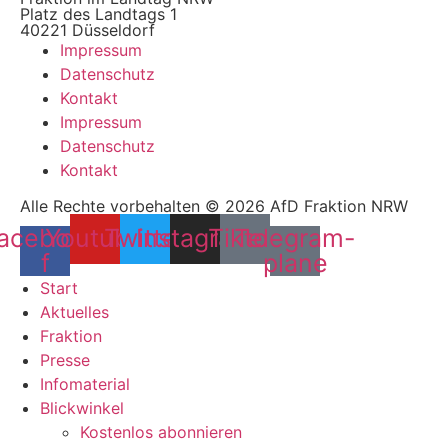
Platz des Landtags 1
40221 Düsseldorf
Impressum
Datenschutz
Kontakt
Impressum
Datenschutz
Kontakt
Alle Rechte vorbehalten © 2026 AfD Fraktion NRW
acebook-
Youtube
Twitter
Instagram
Tiktok
Telegram-
f
plane
Start
Aktuelles
Fraktion
Presse
Infomaterial
Blickwinkel
Kostenlos abonnieren