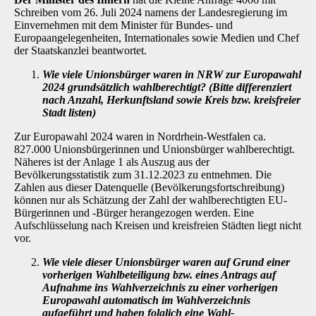
Schreiben vom 26. Juli 2024 namens der Landesregierung im
Einvernehmen mit dem Minister für Bundes- und
Europaangelegen­heiten, Internationales sowie Medien und Chef
der Staatskanzlei beantwortet.
Wie viele Unionsbürger waren in NRW zur Europawahl
2024 grundsätzlich wahl­berechtigt? (Bitte differenziert
nach Anzahl, Herkunftsland sowie Kreis bzw. kreis­freier
Stadt listen)
Zur Europawahl 2024 waren in Nordrhein-Westfalen ca.
827.000 Unionsbürgerinnen und Uni­onsbürger wahlberechtigt.
Näheres ist der Anlage 1 als Auszug aus der
Bevölkerungsstatistik zum 31.12.2023 zu entnehmen. Die
Zahlen aus dieser Datenquelle (Bevölkerungsfortschrei­bung)
können nur als Schätzung der Zahl der wahlberechtigten EU-
Bürgerinnen und -Bürger herangezogen werden. Eine
Aufschlüsselung nach Kreisen und kreisfreien Städten liegt nicht
vor.
Wie viele dieser Unionsbürger waren auf Grund einer
vorherigen Wahlbeteiligung bzw. eines Antrags auf
Aufnahme ins Wahlverzeichnis zu einer vorherigen
Euro­pawahl automatisch im Wahlverzeichnis
aufgeführt und haben folglich eine Wahl­