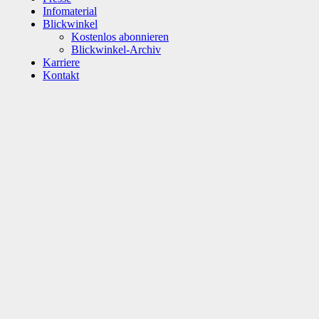
Infomaterial
Blickwinkel
Kostenlos abonnieren
Blickwinkel-Archiv
Karriere
Kontakt