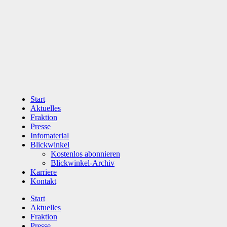
Zum
Inhalt
wechseln
Start
Aktuelles
Fraktion
Presse
Infomaterial
Blickwinkel
Kostenlos abonnieren
Blickwinkel-Archiv
Karriere
Kontakt
Start
Aktuelles
Fraktion
Presse