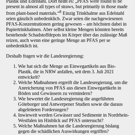
Plastik und Edelstahl. Dort heißt es: „PFAS were found to be
present in almost all types of straws, but primarily in those made
8
from plant-based materials.“
Einzig Trinkhalme aus Edelstahl
seien gänzlich unbedenklich. Zwar seien die nachgewiesenen
PFAS-Konzentrationen gering gewesen – am höchsten dabei in
Papiertrinkhalmen. Aber selbst kleine Mengen könnten bereits
bestehende Schadstoffdepots im Körper über das zulässige Maß
reizen, auch wenn eine geringe Menge an PFAS per se
unbedenklich ist.
Deshalb fragen wir die Landesregierung:
Wie hat sich die Menge an Einwegartikeln aus Bio-
Plastik, die in NRW anfallen, seit dem 3. Juli 2021
entwickelt?
Welche Maßnahmen ergreift die Landesregierung, um die
Anreicherung von PFAS aus diesen Einwegartikeln in
Böden und Gewässern zu vermindern?
Wie bewertet die Landesregierung die angeführten
Göteborger und Antwerpener Studien sowie die daraus
abgeleiteten Forderungen?
Inwieweit werden Gewässer und Sedimente in Nordrhein-
Westfalen im Hinblick auf PFAS untersucht?
Welche Maßnahmen hat die Landesregierung bislang
gegen die schädlichen Auswirkungen ergriffen?