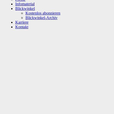
Infomaterial
Blickwinkel
Kostenlos abonnieren
Blickwinkel-Archiv
Karriere
Kontakt