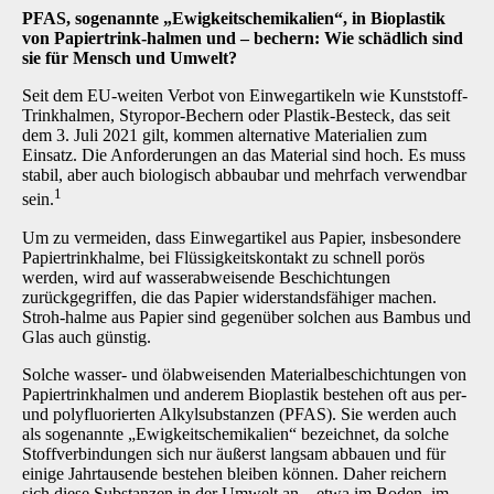
PFAS, sogenannte „Ewigkeitschemikalien“, in Bioplastik
von Papiertrink-halmen und – bechern: Wie schädlich sind
sie für Mensch und Umwelt?
Seit dem EU-weiten Verbot von Einwegartikeln wie Kunststoff-
Trinkhalmen, Styropor-Bechern oder Plastik-Besteck, das seit
dem 3. Juli 2021 gilt, kommen alternative Materialien zum
Einsatz. Die Anforderungen an das Material sind hoch. Es muss
stabil, aber auch biologisch abbaubar und mehrfach verwendbar
1
sein.
Um zu vermeiden, dass Einwegartikel aus Papier, insbesondere
Papiertrinkhalme, bei Flüssigkeitskontakt zu schnell porös
werden, wird auf wasserabweisende Beschichtungen
zurückgegriffen, die das Papier widerstandsfähiger machen.
Stroh-halme aus Papier sind gegenüber solchen aus Bambus und
Glas auch günstig.
Solche wasser- und ölabweisenden Materialbeschichtungen von
Papiertrinkhalmen und anderem Bioplastik bestehen oft aus per-
und polyfluorierten Alkylsubstanzen (PFAS). Sie werden auch
als sogenannte „Ewigkeitschemikalien“ bezeichnet, da solche
Stoffverbindungen sich nur äußerst langsam abbauen und für
einige Jahrtausende bestehen bleiben können. Daher reichern
sich diese Substanzen in der Umwelt an – etwa im Boden, im