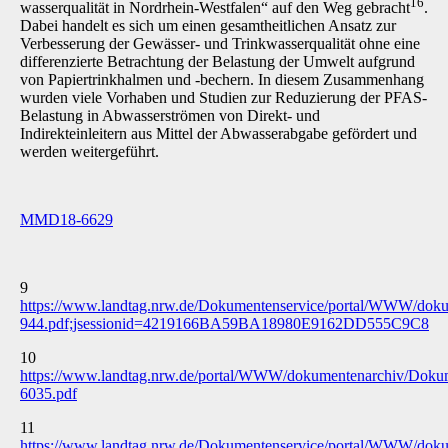
16
wasserqualität in Nordrhein-Westfalen“ auf den Weg gebracht
.
Dabei handelt es sich um einen gesamtheitlichen Ansatz zur
Verbesserung der Gewässer- und Trinkwasserqualität ohne eine
differenzierte Betrachtung der Belastung der Umwelt aufgrund
von Papiertrinkhal­men und -bechern. In diesem Zusammenhang
wurden viele Vorhaben und Studien zur Redu­zierung der PFAS-
Belastung in Abwasserströmen von Direkt- und
Indirekteinleitern aus Mittel der Abwasserabgabe gefördert und
werden weitergeführt.
MMD18-6629
9
https://www.landtag.nrw.de/Dokumentenservice/portal/WWW/d
944.pdf;jsessionid=4219166BA59BA18980E9162DD555C9C8
10
https://www.landtag.nrw.de/portal/WWW/dokumentenarchiv/Do
6035.pdf
11
https://www.landtag.nrw.de/Dokumentenservice/portal/WWW/d