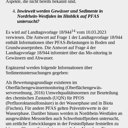
Aspekte, die nicht bereits be­kannt sind.
Inwieweit werden Gewässer und Sedimente in
Nordrhein-Westfalen im Hinblick auf PFAS
untersucht?
14
Es wird auf Landtagsvorlage 18/944
vom 10.03.2023
verwiesen. Die Antwort auf Frage 1 der Landtagsvorlage 18/944
enthält Informationen über PFAS-Belastungen in Boden und
Grund­wasserproben. Die Antwort auf Frage 4 der
Landtagsvorlage 18/944 informiert über das Mo-nitoring in
Gewässern und Abwasser.
Ergänzend werden folgende Informationen über
Sedimentuntersuchungen gegeben:
Als Bewertungsgrundlage existieren im
Oberflächengewässermonitoring (Oberflächengewäs-
serverordnung, 2016) Umweltqualitätsnormen zur Beurteilung
des chemischen Zustands (UQN) für PFOS
(Perfluoroktansulfonsäure) in der Wasserphase und in Biota
(Fischen). Für andere PFAS gelten Präventivwerte in der
Wasserphase. Darüber hinaus werden in Nord­rhein-Westfalen an
ausgewählten Messstellen auch Schwebstoffproben untersucht,
um zeitli­che Entwicklungen in der Feststoffphase feststellen zu