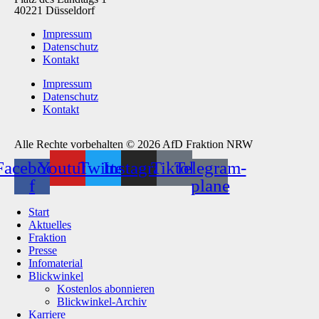
40221 Düsseldorf
Impressum
Datenschutz
Kontakt
Impressum
Datenschutz
Kontakt
Alle Rechte vorbehalten © 2026 AfD Fraktion NRW
Facebook-
Youtube
Twitter
Instagram
Tiktok
Telegram-
f
plane
Start
Aktuelles
Fraktion
Presse
Infomaterial
Blickwinkel
Kostenlos abonnieren
Blickwinkel-Archiv
Karriere