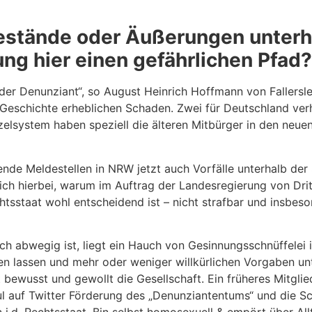
bestände oder Äußerungen unterh
ng hier einen gefährlichen Pfad?
der Denunziant“, so August Heinrich Hoffmann von Fallersl
Geschichte erheblichen Schaden. Zwei für Deutschland ver
zelsystem haben speziell die älteren Mitbürger in den neu
ende Meldestellen in NRW jetzt auch Vorfälle unterhalb der
sich hierbei, warum im Auftrag der Landesregierung von Drit
tsstaat wohl entscheidend ist – nicht strafbar und insbeso
ch abwegig ist, liegt ein Hauch von Gesinnungsschnüffelei i
n lassen und mehr oder weniger willkürlichen Vorgaben unte
t bewusst und gewollt die Gesellschaft. Ein früheres Mitgli
ul auf Twitter Förderung des „Denunziantentums“ und die 