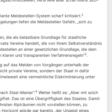
ltagsschmutzeleien, verurteile aber schärfstens SED-
2
nte Meldestellen-System scharf kritisiert.
elungen liefen die Meldestellen Gefahr, „sich zu
n, die als belastbare Grundlage für staatliche
ate Vereine handelt, die von ihrem Selbstverständnis
eldestellen an einer gesetzlichen Grundlage, die dem
3
n klaren und transparenten Verfahrensregeln“
.
zug auf das Melden von Vorgängen unterhalb der
icht private Vereine, sondern der Staat in dafür
inwieweit eine vermeintliche Diskriminierung unter
4
nach Stasi-Manier“.
Weiter heißt es: „Aber mit solch
ftet. Das ist eine Übergriffigkeit des Staates. Damit
ühnsten Alpträumen nicht vorstellen können, zu
 Horizont würde gar bereits „der Ungeist eines