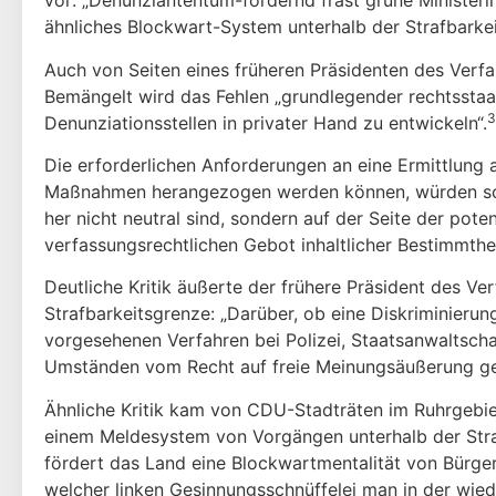
vor: „Denunziantentum-fördernd fräst grüne Ministerin
ähnliches Blockwart-System unterhalb der Strafbarkei
Auch von Seiten eines früheren Präsidenten des Verfa
Bemängelt wird das Fehlen „grundlegender rechtsstaat
3
Denunziationsstellen in privater Hand zu entwickeln“.
Die erforderlichen Anforderungen an eine Ermittlung au
Maßnahmen herangezogen werden können, würden schon 
her nicht neutral sind, sondern auf der Seite der pote
verfassungsrechtlichen Gebot inhaltlicher Bestimmthe
Deutliche Kritik äußerte der frühere Präsident des V
Strafbarkeitsgrenze: „Darüber, ob eine Diskriminierung
vorgesehenen Verfahren bei Polizei, Staatsanwaltschaf
Umständen vom Recht auf freie Meinungsäußerung ge
Ähnliche Kritik kam von CDU-Stadträten im Ruhrgebiet.
einem Meldesystem von Vorgängen unterhalb der Strafba
fördert das Land eine Blockwartmentalität von Bürgern
welcher linken Gesinnungsschnüffelei man in der wied