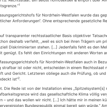
 i.d. Rechtsstaat. Bin selbst homosexuell & empört über Al
1
tsgrenze.“
ssungsgerichtshofs für Nordrhein-Westfalen wurde das gepla
licher Anforderungen“. Ohne entsprechende gesetzliche Reg
f transparenter rechtsstaatlicher Basis objektiver Tatsache
deshalb verfehlt, „weil es sich bei ihren Trägern um priv
nziell Diskriminierten stehen. […] Jedenfalls fehlt es den M
it genügt. Es fehlt den Einrichtungen mit anderen Worten a
erfassungsgerichtshofs für Nordrhein-Westfalen auch in Be
 strafbar ist oder nicht, entscheiden in einem Rechtsstaat n
t und Gericht. Letzteren obliege auch die Prüfung, ob und 
2
deckt ist“
.
 Die Rede ist von der Installation eines „Spitzelsystem[s] 
rkeitsgrenze wird das gesellschaftliche Klima völlig vergi
 – und das wollen wir nicht. […] Ich hätte mir in meinen k
ervereinigten Bundesrepublik einmal bereit sein würde.“ Am