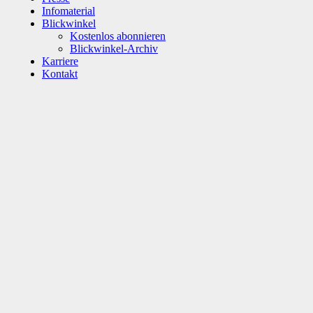
Infomaterial
Blickwinkel
Kostenlos abonnieren
Blickwinkel-Archiv
Karriere
Kontakt