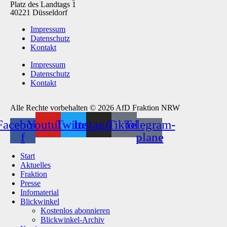
Platz des Landtags 1
40221 Düsseldorf
Impressum
Datenschutz
Kontakt
Impressum
Datenschutz
Kontakt
Alle Rechte vorbehalten © 2026 AfD Fraktion NRW
Facebook-
Youtube
Twitter
Instagram
Tiktok
Telegram-
f
plane
Start
Aktuelles
Fraktion
Presse
Infomaterial
Blickwinkel
Kostenlos abonnieren
Blickwinkel-Archiv