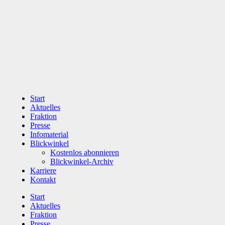
Zum
Inhalt
wechseln
Start
Aktuelles
Fraktion
Presse
Infomaterial
Blickwinkel
Kostenlos abonnieren
Blickwinkel-Archiv
Karriere
Kontakt
Start
Aktuelles
Fraktion
Presse