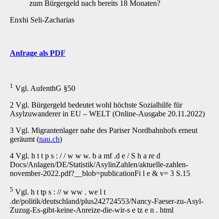
zum Bürgergeld nach bereits 18 Monaten?
Enxhi Seli-Zacharias
Anfrage als PDF
1
Vgl. AufenthG §50
2 Vgl. Bürgergeld bedeutet wohl höchste Sozialhilfe für
Asylzuwanderer in EU – WELT (Online-Ausgabe 20.11.2022)
3 Vgl. Migrantenlager nahe des Pariser Nordbahnhofs erneut
geräumt (
nau.ch
)
4 Vgl. h t t p s : / / w w w. b a mf .d e / S h a re d
Docs/Anlagen/DE/Statistik/AsylinZahlen/aktuelle-zahlen-
november-2022.pdf?__blob=publicationFi l e & v= 3 S.15
5
Vgl. h t tp s : // w ww . we l t
.de/politik/deutschland/plus242724553/Nancy-Faeser-zu-Asyl-
Zuzug-Es-gibt-keine-Anreize-die-wir-s e tz e n . html