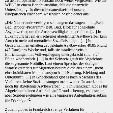
zu den europäischen Nachbarn noch weiter vergrößern. Wie die
WELT in einem Bericht ausführt, fällt die finanzielle
Unterstützung für diesen Personenkreis bei unseren
europäischen Nachbarn wesentlich bescheidener aus:
„Die Niederlande verfolgen seit langem das sogenannte „Bed,
Bad, Brood“-Programm (Bett, Bad, Brot) für abgelehnte
Asylbewerber, um die Ausreisewilligkeit zu erhöhen. […] In
Luxemburg hat ein erwachsener abgelehnter Asylbewerber kein
Anrecht mehr auf monatliche Sozialleistungen. […] In
Großbritannien erhalten „abgelehnte Asylbewerber 40,85 Pfund
(47 Euro) pro Woche und, falls sie staatlicherseits in
Einrichtungen mit Vollverpflegung untergebracht sind, 8,24
Pfund wöchentlich. […] In der Schweiz greift für Abgelehnte
die sogenannte Nothilfe. Laut einem Sprecher des dortigen
Staatssekretariats für Migration besteht diese aus einem „nicht
einschränkbaren Minimalanspruch auf Nahrung, Kleidung und
Unterkunft. […] In Griechenland gibt es nach Abschluss des
Verfahrens keine Sozialleistungen mehr, weder für anerkannte
noch für abgelehnte Asylbewerber. […] In Frankreich gibt es für
Abgelehnte keinen Anspruch auf Grundsicherung, es bestehen
aber Sonderregelungen wie eine temporäre Aufenthaltserlaubnis
2
für Erkrankte.“
Zudem gibt es in Frankreich strenge Verfahren für