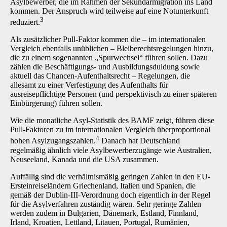
Asylbewerber, die im Rahmen der Sekundärmigration ins Land
kommen. Der Anspruch wird teilweise auf eine Notunterkunft
3
reduziert.
Als zusätzlicher Pull-Faktor kommen die – im internationalen
Vergleich ebenfalls unüblichen – Bleiberechtsregelungen hinzu,
die zu einem sogenannten „Spurwechsel“ führen sollen. Dazu
zählen die Beschäftigungs- und Ausbildungsduldung sowie
aktuell das Chancen-Aufenthaltsrecht – Regelungen, die
allesamt zu einer Verfestigung des Aufenthalts für
ausreisepflichtige Personen (und perspektivisch zu einer späteren
Einbürgerung) führen sollen.
Wie die monatliche Asyl-Statistik des BAMF zeigt, führen diese
Pull-Faktoren zu im internationalen Vergleich überproportional
4
hohen Asylzugangszahlen.
Danach hat Deutschland
regelmäßig ähnlich viele Asylbewerberzugänge wie Australien,
Neuseeland, Kanada und die USA zusammen.
Auffällig sind die verhältnismäßig geringen Zahlen in den EU-
Ersteinreiseländern Griechenland, Italien und Spanien, die
gemäß der Dublin-III-Verordnung doch eigentlich in der Regel
für die Asylverfahren zuständig wären. Sehr geringe Zahlen
werden zudem in Bulgarien, Dänemark, Estland, Finnland,
Irland, Kroatien, Lettland, Litauen, Portugal, Rumänien,