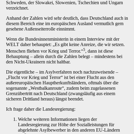
Schweden, der Slowakei, Slowenien, Tschechien und Ungarn
verzeichnet.
Anhand der Zahlen wird sehr deutlich, dass Deutschland auch in
diesem Bereich eine im europäischen Ausland vermutlich gern
gesehene Außenseiterrolle einnimmt.
Wenn die Bundesinnenministerin in einem Interview mit der
WELT daher behauptet: „Es gibt keine Anreize, die wir setzen.
5
Menschen fliehen vor Krieg und Terror.“
, dann ist diese
Behauptung – allein durch die Zahlen belegt – mindestens bei
den Nicht-Ukrainern nicht haltbar.
Die eigentliche – im Asylverfahren noch nachzuweisende –
„Flucht vor Krieg und Terror“ ist bei einer Flucht aus den
außereuropäischen Hauptherkunftsländern, oftmals über die
sogenannte „Westbalkanroute“, zudem beim zugelassenen
Grenzübertritt nach Deutschland (zwangsläufig aus einem
sicheren Drittland heraus) längst beendet.
Ich frage daher die Landesregierung:
Welche weiteren Informationen liegen der
Landesregierung zur Höhe der Sozialleistungen für
abgelehnte Asylbewerber in den anderen EU-Ländern