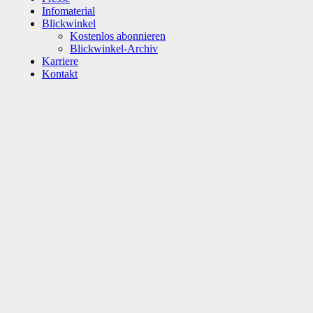
Infomaterial
Blickwinkel
Kostenlos abonnieren
Blickwinkel-Archiv
Karriere
Kontakt