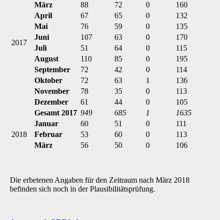
März
88
72
0
160
April
67
65
0
132
Mai
76
59
0
135
Juni
107
63
0
170
2017
Juli
51
64
0
115
August
110
85
0
195
September
72
42
0
114
Oktober
72
63
1
136
November
78
35
0
113
Dezember
61
44
0
105
Gesamt 2017
949
685
1
1635
Januar
60
51
0
111
2018
Februar
53
60
0
113
März
56
50
0
106
Die erbetenen Angaben für den Zeitraum nach März 2018
befinden sich noch in der Plausibilitätsprüfung.