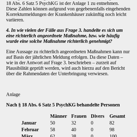
18 Abs. 6 Satz 5 PsychKG ist der Anlage 1 zu entnehmen.
Diese Zahlen können aufgrund von gegebenenfalls eingehenden
Korrekturmeldungen der Krankenhäuser zukünftig noch leicht
variieren.
4. In wie vielen der Fälle aus Frage 3. handelte es sich um
eine richterlich angeordnete Maßnahme, bzw. wie häufig
wurde eine solche Maßnahme richterlich genehmigt?
Eine Aussage zu richterlich angeordneten Maßnahmen kann nur
auf Basis der jährlichen Meldung erfolgen. Da diese Daten –
wie in der Antwort auf Frage 3. beschrieben – zurzeit auf
Plausibilität geprüft werden, wird auch hierzu auf den Bericht
über die Rahmendaten der Unterbringung verwiesen.
Anlage
Nach § 18 Abs. 6 Satz 5 PsychKG behandelte Personen
Männer
Frauen
Divers
Gesamt
Januar
50
32
0
82
Februar
58
40
0
98
März
62
38
0
100