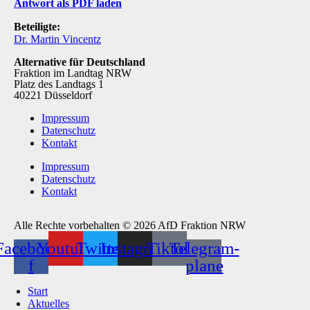
Antwort als PDF laden
Beteiligte:
Dr. Martin Vincentz
Alternative für Deutschland
Fraktion im Landtag NRW
Platz des Landtags 1
40221 Düsseldorf
Impressum
Datenschutz
Kontakt
Impressum
Datenschutz
Kontakt
Alle Rechte vorbehalten © 2026 AfD Fraktion NRW
Facebook-
Youtube
Twitter
Instagram
Tiktok
Telegram-
f
plane
Start
Aktuelles