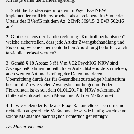
Ich frage daher die Landesregierung:
1. Sieht die Landesregierung den im PsychKG NRW
implementierten Richtervorbehalt als ausreichend im Sinne des
Urteils des BVerfG mit dem Az. 2 BvR 309/15, 2 BvR 502/16
an?
2. Gibt es seitens der Landesregierung „Kontrollmechanismen“
welche sicherstellen, dass jede Art der Zwangsbehandlung und
Fixierung, welche einer richterlichen Anordnung bedürfen, auch
tatsächlich erfasst werden?
3. Gemäß § 18 Absatz 5 ff i.V.m § 32 PsychKG NRW sind
Zwangsmaßnahmen monatlich der Aufsichtsbehörde zu melden,
auch werden Art und Umfang der Daten und deren
Übermittlung durch das für Gesundheit zuständige Ministerium
bestimmt. Zu wie vielen Zwangsbehandlungen und/oder
Fixierungen ist es seit dem 01.01.2017 in NRW gekommen?
(Bitte aufschlüsseln nach Monat und Art der Maßnahme)
4. In wie vielen der Fälle aus Frage 3. handelte es sich um eine
richterlich angeordnete Maßnahme, bzw. wie häufig wurde eine
solche Maßnahme nachträglich richterlich genehmigt?
Dr. Martin Vincentz