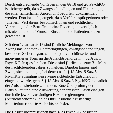
Durch entsprechende Vorgaben in den §§ 18 und 20 PsychKG
ist sichergestellt, dass Zwangsbehandlungen und Fixierungen,
die einer richterlichen Anordnung bedürfen, dokumentiert
werden. Dort ist auch geregelt, dass Verfahrenspflegerinnen oder
-pflegern, Verfahrens-bevollmächtigten und rechtlichen
Vertretungen der Betroffenen eine Fixierung unverzüglich
mitzuteilen und auf Wunsch Einsicht in die Patientenakte zu
gewähren ist.
Seit dem 1. Januar 2017 sind jährliche Meldungen von
Zwangsmaßnahmen (Unterbringungen, Zwangsbehandlungen,
besondere Sicherungsmaßnahmen) in verschlüsselter und
anonymisierter Form an die Aufsichtsbehörde in § 32 Abs. 1
PsychKG festgeschrieben. Diese sind jährlich bis zum 31. März
des nachfolgenden Jahres zu melden. Darüber hinaus sind
Zwangsbehandlungen, bei denen nach § 18 Abs. 6 Satz 5
PsychKG ausnahmsweise keine richterliche Entscheidung
eingeholt wurde, gemäß § 18 Abs. 6 Satz 8 PsychKG monatlich
der Aufsichtsbehörde zu melden. Eine Überprüfung der
Plausibilität und eine Auswertung der erfassten Daten erfolgen
durch die jeweils zuständigen Bezirksregierungen
(Aufsichtsbehörde) und das für Gesundheit zuständige
Ministerium (oberste Aufsichtsbehörde).
Die Besuchskommissionen nach § 23 PsychKG besuchen