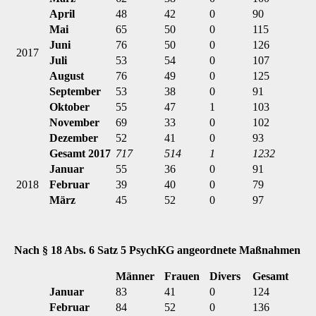
April
48
42
0
90
Mai
65
50
0
115
Juni
76
50
0
126
2017
Juli
53
54
0
107
August
76
49
0
125
September
53
38
0
91
Oktober
55
47
1
103
November
69
33
0
102
Dezember
52
41
0
93
Gesamt 2017
717
514
1
1232
Januar
55
36
0
91
2018
Februar
39
40
0
79
März
45
52
0
97
Nach § 18 Abs. 6 Satz 5 PsychKG angeordnete Maßnahmen
Männer
Frauen
Divers
Gesamt
Januar
83
41
0
124
Februar
84
52
0
136