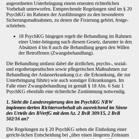
angeordneten Unterbringung einem erneuten richterlichen
Vorbehalt unterworfen. Entsprechende Regelungen sind im § 20
PsychKG im Rahmen der Ausführungen zu den besonderen
Sicherungsmaßnahmen, zu denen die Fixierung gehört, festge-
schrieben.
18 PsychKG hingegen regelt die Behandlung im Rahmen
einer Unter-bringung nach diesem Gesetz, darunter in den
Absätzen 4 bis 8 auch die Behandlung gegen den Willen
der Betroffenen (Zwangsbehandlung).
Die Behandlung umfasst dabei die ärztlichen, psycho-, sozial-
und ergotherapeutischen sowie pflegerischen Maßnahmen zur
Behandlung der Anlasserkrankung (i.e. die Erkrankung, die zur
Unterbringung führte) wie auch sonstiger Erkrankungen. Im
Falle einer Zwangsbehandlung ist gemäß § 18 Abs. 6 Satz 1
PsychKG ebenfalls eine richterliche Zustimmung notwendig.
1. Sieht die Landesregierung den im PsychKG NRW
implemen-tierten Richtervorbehalt als ausreichend im Sinne
des Urteils des BVerfG mit dem Az. 2 BvR 309/15, 2 BvR
502/16 an?
Die Regelungen zu § 20 PsychKG sehen die Einholung einer
gericht-lichen Entscheidung bei „über einen längeren Zeitraum