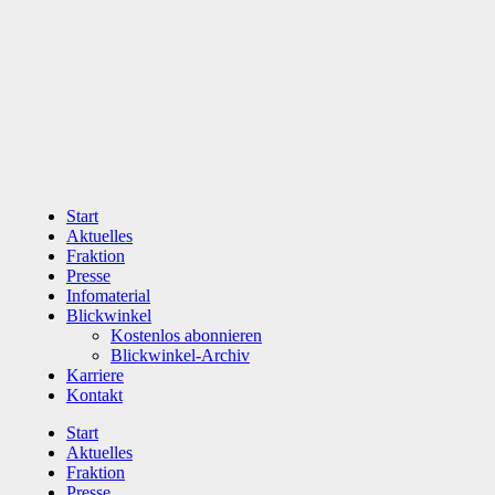
Zum
Inhalt
wechseln
Start
Aktuelles
Fraktion
Presse
Infomaterial
Blickwinkel
Kostenlos abonnieren
Blickwinkel-Archiv
Karriere
Kontakt
Start
Aktuelles
Fraktion
Presse