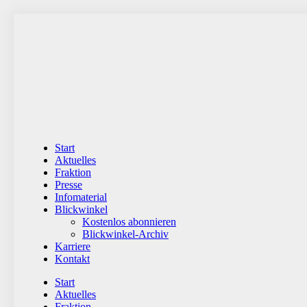
Zum
Inhalt
wechseln
Start
Aktuelles
Fraktion
Presse
Infomaterial
Blickwinkel
Kostenlos abonnieren
Blickwinkel-Archiv
Karriere
Kontakt
Start
Aktuelles
Fraktion