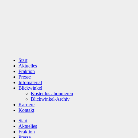
Zum
Inhalt
wechseln
Start
Aktuelles
Fraktion
Presse
Infomaterial
Blickwinkel
Kostenlos abonnieren
Blickwinkel-Archiv
Karriere
Kontakt
Start
Aktuelles
Fraktion
Presse