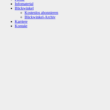
Infomaterial
Blickwinkel
Kostenlos abonnieren
Blickwinkel-Archiv
Karriere
Kontakt