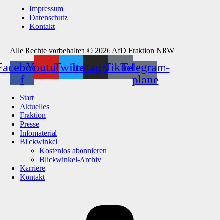
Impressum
Datenschutz
Kontakt
Alle Rechte vorbehalten © 2026 AfD Fraktion NRW
Facebook-
Youtube
Twitter
Instagram
Tiktok
Telegram-
f
plane
Start
Aktuelles
Fraktion
Presse
Infomaterial
Blickwinkel
Kostenlos abonnieren
Blickwinkel-Archiv
Karriere
Kontakt