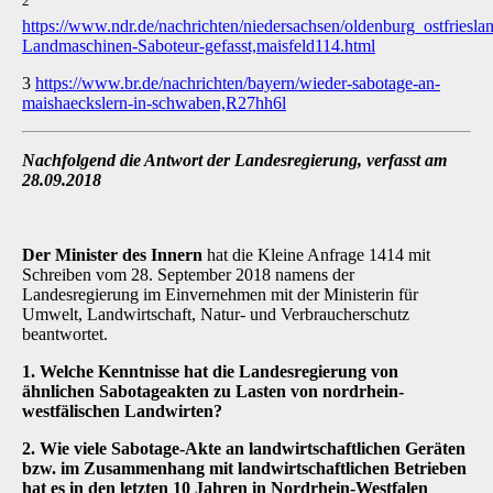
2
https://www.ndr.de/nachrichten/niedersachsen/oldenburg_ostfriesla
Landmaschinen-Saboteur-gefasst,maisfeld114.html
3
https://www.br.de/nachrichten/bayern/wieder-sabotage-an-
maishaeckslern-in-schwaben,R27hh6l
Nachfolgend die Antwort der Landesregierung, verfasst am
28.09.2018
Der Minister des Innern
hat die Kleine Anfrage 1414 mit
Schreiben vom 28. September 2018 namens der
Landesregierung im Einvernehmen mit der Ministerin für
Umwelt, Landwirtschaft, Natur- und Verbraucherschutz
beantwortet.
1. Welche Kenntnisse hat die Landesregierung von
ähnlichen Sabotageakten zu Lasten von nordrhein-
westfälischen Landwirten?
2. Wie viele Sabotage-Akte an landwirtschaftlichen Geräten
bzw. im Zusammenhang mit landwirtschaftlichen Betrieben
hat es in den letzten 10 Jahren in Nordrhein-Westfalen