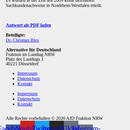
Es wurden in der Zeit seit 2009 keine befristeten
Sachkundenachweise in Nordrhein-Westfalen erteilt.
Antwort als PDF laden
Beteiligte:
Dr. Christian Blex
Alternative für Deutschland
Fraktion im Landtag NRW
Platz des Landtags 1
40221 Düsseldorf
Impressum
Datenschutz
Kontakt
Impressum
Datenschutz
Kontakt
Alle Rechte vorbehalten © 2026 AfD Fraktion NRW
Facebook-
Youtube
Twitter
Instagram
Tiktok
Telegram-