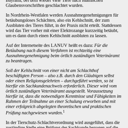
Bayrami, bei dem wieder viele Tiere nach islamischen
Glaubensvorschriften geschlachtet wurden.
In Nordrhein-Westfalen werden Ausnahmegenehmigungen für
betäubungsloses Schächten, also ein Kehlschnitt, der zum
Ausbluten des Tieres führt, in der Praxis nicht erteilt. Stattdessen
wird das Tier vorher mit einer Elektrozange kurzzeitig betäubt,
um es dann durch einen Kehlschnitt ausbluten zu lassen.
Auf der Internetseite des LANUV heißt es dazu:
Für die
Betäubung nach diesem Verfahren ist rechtzeitig eine
Ausnahmegenehmigung beim örtlich zuständigen Veterinäramt
zu beantragen.
Soll der Kehlschnitt von einer nicht am Schlachthof
beschäftigten Person – also z.B. durch den Gläubigen selbst
oder einen Religionsgelehrten – durchgeführt werden, so ist
hierfür ein Sachkundenachweis erforderlich. Dieser wird vom
örtlich zuständigen Veterinäramt ausgestellt. Voraussetzung
hierfür ist, dass die notwendigen Kenntnisse und Fähigkeiten im
Rahmen der Teilnahme an einer Schulung erworben und mit
einer erfolgreich abgelegten theoretischen und praktischen
1
Prüfung nachgewiesen wurden
.
In der Tierschutz-Schlachtverordnung wird ausgeführt, dass die
zuständige Stelle eine Prüfung der Sachkunde bezogen auf die