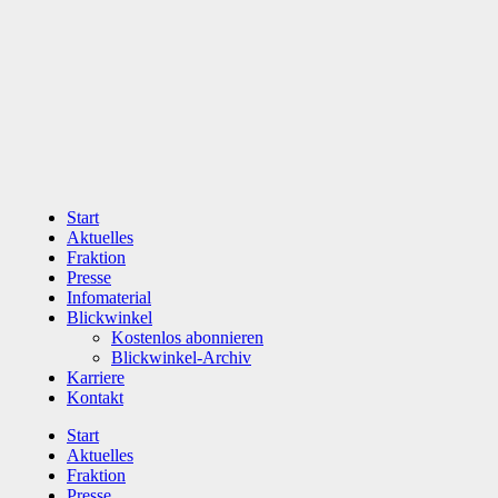
Zum
Inhalt
wechseln
Start
Aktuelles
Fraktion
Presse
Infomaterial
Blickwinkel
Kostenlos abonnieren
Blickwinkel-Archiv
Karriere
Kontakt
Start
Aktuelles
Fraktion
Presse