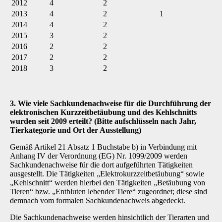
2012
4
2
2013
4
2
1
2014
4
2
2015
3
2
2016
2
2
2017
2
2
2018
3
2
3. Wie viele Sachkundenachweise für die Durchführung der
elektronischen Kurzzeitbetäubung und des Kehlschnitts
wurden seit 2009 erteilt? (Bitte aufschlüsseln nach Jahr,
Tierkategorie und Ort der Ausstellung)
Gemäß Artikel 21 Absatz 1 Buchstabe b) in Verbindung mit
Anhang IV der Verordnung (EG) Nr. 1099/2009 werden
Sachkundenachweise für die dort aufgeführten Tätigkeiten
ausgestellt. Die Tätigkeiten „Elektrokurzzeitbetäubung“ sowie
„Kehlschnitt“ werden hierbei den Tätigkeiten „Betäubung von
Tieren“ bzw. „Entbluten lebender Tiere“ zugeordnet; diese sind
demnach vom formalen Sachkundenachweis abgedeckt.
Die Sachkundenachweise werden hinsichtlich der Tierarten und