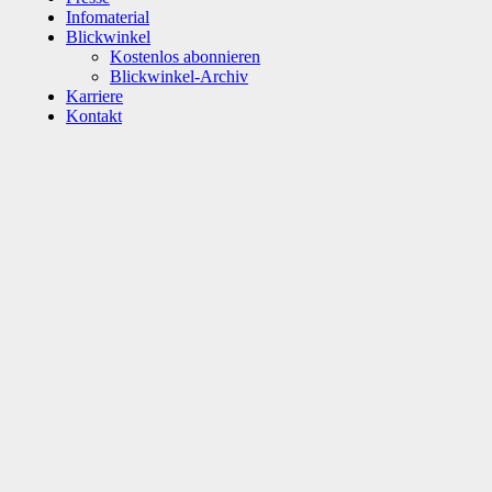
Infomaterial
Blickwinkel
Kostenlos abonnieren
Blickwinkel-Archiv
Karriere
Kontakt