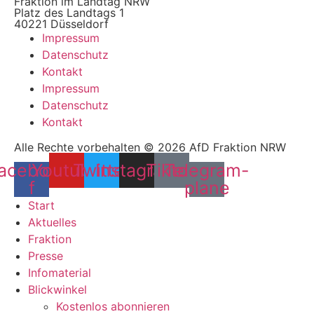
Fraktion im Landtag NRW
Platz des Landtags 1
40221 Düsseldorf
Impressum
Datenschutz
Kontakt
Impressum
Datenschutz
Kontakt
Alle Rechte vorbehalten © 2026 AfD Fraktion NRW
acebook-
Youtube
Twitter
Instagram
Tiktok
Telegram-
f
plane
Start
Aktuelles
Fraktion
Presse
Infomaterial
Blickwinkel
Kostenlos abonnieren