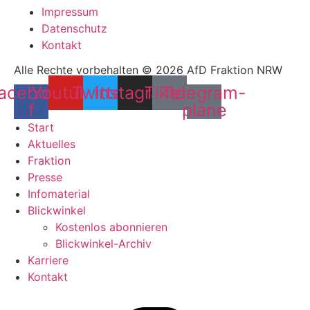
Impressum
Datenschutz
Kontakt
Alle Rechte vorbehalten © 2026 AfD Fraktion NRW
acebook-
Youtube
Twitter
Instagram
Tiktok
Telegram-
f
plane
Start
Aktuelles
Fraktion
Presse
Infomaterial
Blickwinkel
Kostenlos abonnieren
Blickwinkel-Archiv
Karriere
Kontakt