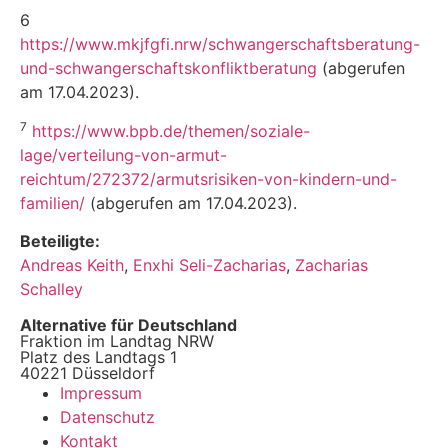
6
https://www.mkjfgfi.nrw/schwangerschaftsberatung-
und-schwangerschaftskonfliktberatung
(abgeru­fen
am 17.04.2023).
7
https://www.bpb.de/themen/soziale-
lage/verteilung-von-armut-
reichtum/272372/armutsrisiken-von-kindern-und-
familien/
(abgerufen am 17.04.2023).
Beteiligte:
Andreas Keith
,
Enxhi Seli-Zacharias
,
Zacharias
Schalley
Alternative für Deutschland
Fraktion im Landtag NRW
Platz des Landtags 1
40221 Düsseldorf
Impressum
Datenschutz
Kontakt