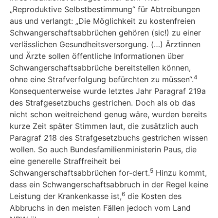
„Reproduktive Selbstbestimmung“ für Abtreibungen
aus und verlangt: „Die Möglichkeit zu kos­tenfreien
Schwangerschaftsabbrüchen gehören (sic!) zu einer
verlässlichen Gesundheitsver­sorgung. (…) Ärztinnen
und Ärzte sollen öffentliche Informationen über
Schwangerschaftsab­brüche bereitstellen können,
4
ohne eine Strafverfolgung befürchten zu müssen“.
Konsequen­terweise wurde letztes Jahr Paragraf 219a
des Strafgesetzbuchs gestrichen. Doch als ob das
nicht schon weitreichend genug wäre, wurden bereits
kurze Zeit später Stimmen laut, die zu­sätzlich auch
Paragraf 218 des Strafgesetzbuchs gestrichen wissen
wollen. So auch Bundes­familienministerin Paus, die
eine generelle Straffreiheit bei
5
Schwangerschaftsabbrüchen for-dert.
Hinzu kommt,
dass ein Schwangerschaftsabbruch in der Regel keine
6
Leistung der Kran­kenkasse ist,
die Kosten des
Abbruchs in den meisten Fällen jedoch vom Land