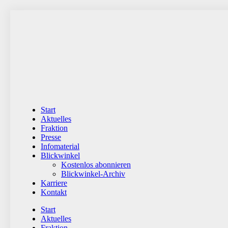
Zum
Inhalt
wechseln
Start
Aktuelles
Fraktion
Presse
Infomaterial
Blickwinkel
Kostenlos abonnieren
Blickwinkel-Archiv
Karriere
Kontakt
Start
Aktuelles
Fraktion