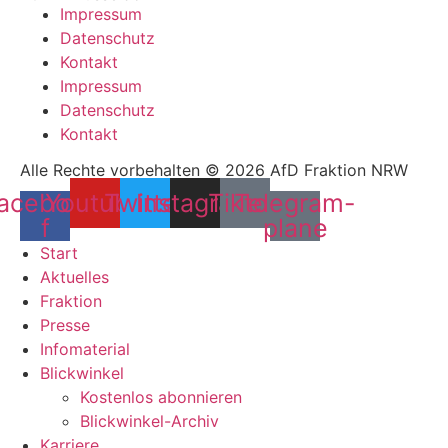
Impressum
Datenschutz
Kontakt
Impressum
Datenschutz
Kontakt
Alle Rechte vorbehalten © 2026 AfD Fraktion NRW
acebook-
Youtube
Twitter
Instagram
Tiktok
Telegram-
f
plane
Start
Aktuelles
Fraktion
Presse
Infomaterial
Blickwinkel
Kostenlos abonnieren
Blickwinkel-Archiv
Karriere