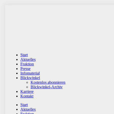
Zum
Inhalt
wechseln
Start
Aktuelles
Fraktion
Presse
Infomaterial
Blickwinkel
Kostenlos abonnieren
Blickwinkel-Archiv
Karriere
Kontakt
Start
Aktuelles
Fraktion