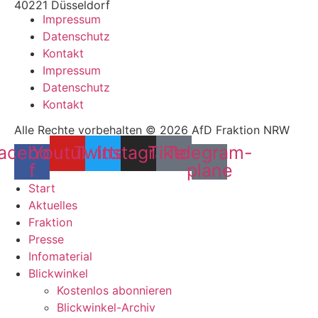
40221 Düsseldorf
Impressum
Datenschutz
Kontakt
Impressum
Datenschutz
Kontakt
Alle Rechte vorbehalten © 2026 AfD Fraktion NRW
acebook-
Youtube
Twitter
Instagram
Tiktok
Telegram-
f
plane
Start
Aktuelles
Fraktion
Presse
Infomaterial
Blickwinkel
Kostenlos abonnieren
Blickwinkel-Archiv