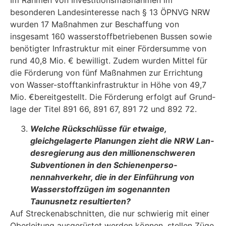
Im Rahmen von Investitionsmaßnahmen im
besonderen Landesinteresse nach § 13 ÖPNVG NRW
wurden 17 Maßnahmen zur Beschaffung von
insgesamt 160 wasserstoffbetriebenen Bussen sowie
benötigter Infrastruktur mit einer Fördersumme von
rund 40,8 Mio. € bewilligt. Zudem wurden Mittel für
die Förderung von fünf Maßnahmen zur Errichtung
von Wasser-stofftankinfrastruktur in Höhe von 49,7
Mio. €bereitgestellt. Die Förderung erfolgt auf Grund­
lage der Titel 891 66, 891 67, 891 72 und 892 72.
Welche Rückschlüsse für etwaige,
gleichgelagerte Planungen zieht die NRW Lan­
desregierung aus den millionenschweren
Subventionen in den Schienenperso­
nennahverkehr, die in der Einführung von
Wasserstoffzügen im sogenannten
Taunusnetz resultierten?
Auf Streckenabschnitten, die nur schwierig mit einer
Oberleitung ausgerüstet werden können, stellen Züge