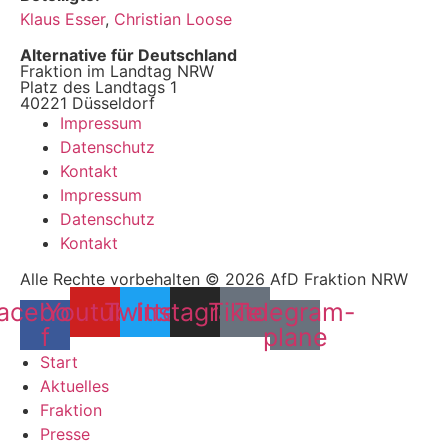
Klaus Esser
,
Christian Loose
Alternative für Deutschland
Fraktion im Landtag NRW
Platz des Landtags 1
40221 Düsseldorf
Impressum
Datenschutz
Kontakt
Impressum
Datenschutz
Kontakt
Alle Rechte vorbehalten © 2026 AfD Fraktion NRW
acebook-
Youtube
Twitter
Instagram
Tiktok
Telegram-
f
plane
Start
Aktuelles
Fraktion
Presse