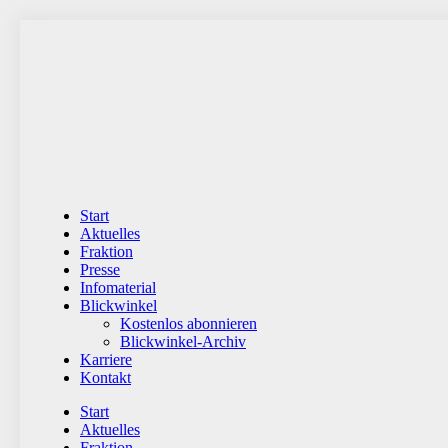
Zum
Inhalt
wechseln
Start
Aktuelles
Fraktion
Presse
Infomaterial
Blickwinkel
Kostenlos abonnieren
Blickwinkel-Archiv
Karriere
Kontakt
Start
Aktuelles
Fraktion