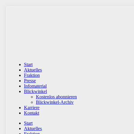
Zum
Inhalt
wechseln
Start
Aktuelles
Fraktion
Presse
Infomaterial
Blickwinkel
Kostenlos abonnieren
Blickwinkel-Archiv
Karriere
Kontakt
Start
Aktuelles
Fraktion