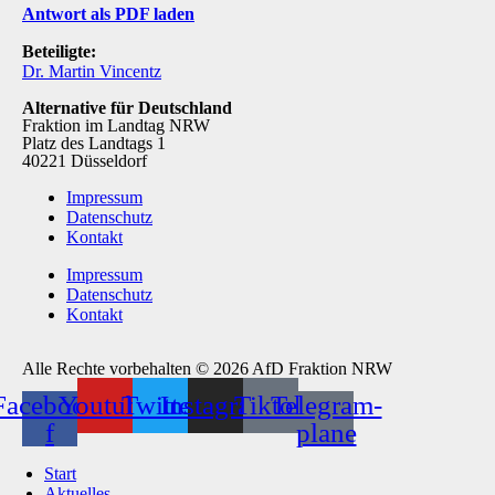
Antwort als PDF laden
Beteiligte:
Dr. Martin Vincentz
Alternative für Deutschland
Fraktion im Landtag NRW
Platz des Landtags 1
40221 Düsseldorf
Impressum
Datenschutz
Kontakt
Impressum
Datenschutz
Kontakt
Alle Rechte vorbehalten © 2026 AfD Fraktion NRW
Facebook-
Youtube
Twitter
Instagram
Tiktok
Telegram-
f
plane
Start
Aktuelles