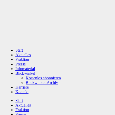
Zum
Inhalt
wechseln
Start
Aktuelles
Fraktion
Presse
Infomaterial
Blickwinkel
Kostenlos abonnieren
Blickwinkel-Archiv
Karriere
Kontakt
Start
Aktuelles
Fraktion
Presse