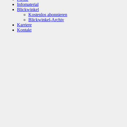
Infomaterial
Blickwinkel
Kostenlos abonnieren
Blickwinkel-Archiv
Karriere
Kontakt