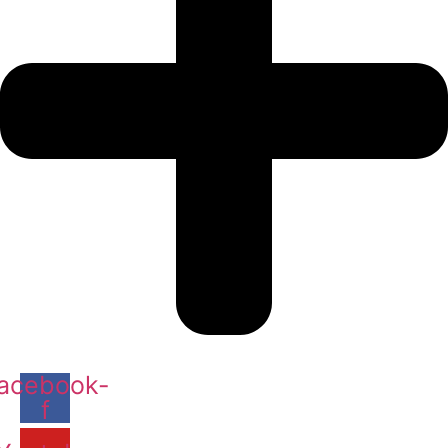
acebook-
f