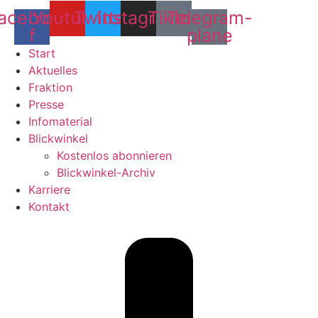
acebook-
Youtube
Twitter
Instagram
Tiktok
Telegram-
f
plane
Start
Aktuelles
Fraktion
Presse
Infomaterial
Blickwinkel
Kostenlos abonnieren
Blickwinkel-Archiv
Karriere
Kontakt