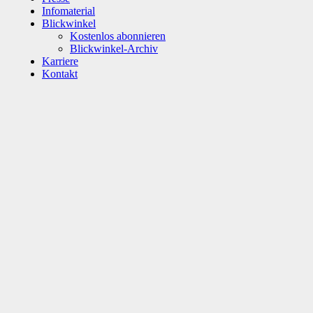
Infomaterial
Blickwinkel
Kostenlos abonnieren
Blickwinkel-Archiv
Karriere
Kontakt