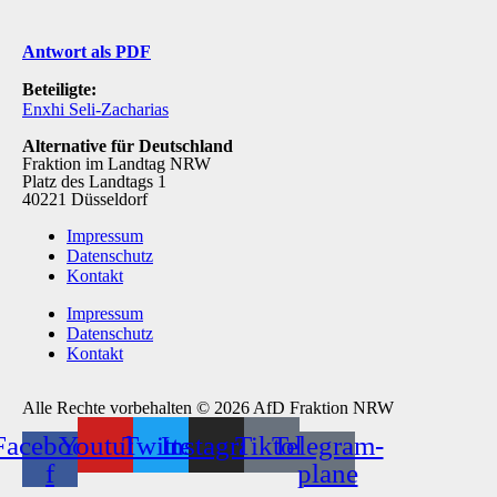
Antwort als PDF
Beteiligte:
Enxhi Seli-Zacharias
Alternative für Deutschland
Fraktion im Landtag NRW
Platz des Landtags 1
40221 Düsseldorf
Impressum
Datenschutz
Kontakt
Impressum
Datenschutz
Kontakt
Alle Rechte vorbehalten © 2026 AfD Fraktion NRW
Facebook-
Youtube
Twitter
Instagram
Tiktok
Telegram-
f
plane