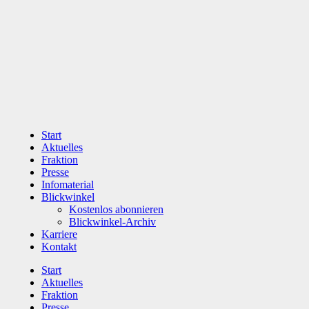
Zum
Inhalt
wechseln
Start
Aktuelles
Fraktion
Presse
Infomaterial
Blickwinkel
Kostenlos abonnieren
Blickwinkel-Archiv
Karriere
Kontakt
Start
Aktuelles
Fraktion
Presse