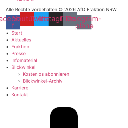
Alle Rechte vorbehalten © 2026 AfD Fraktion NRW
acebook-
Youtube
Twitter
Instagram
Tiktok
Telegram-
f
plane
Start
Aktuelles
Fraktion
Presse
Infomaterial
Blickwinkel
Kostenlos abonnieren
Blickwinkel-Archiv
Karriere
Kontakt