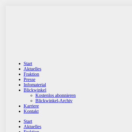
Zum
Inhalt
wechseln
Start
Aktuelles
Fraktion
Presse
Infomaterial
Blickwinkel
Kostenlos abonnieren
Blickwinkel-Archiv
Karriere
Kontakt
Start
Aktuelles
Fraktion