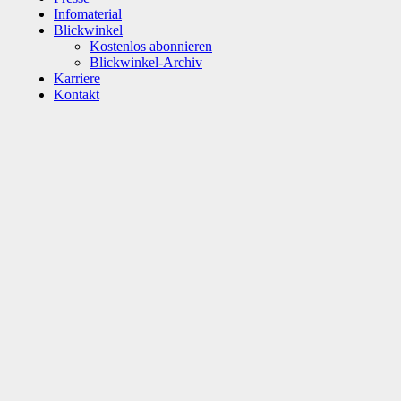
Infomaterial
Blickwinkel
Kostenlos abonnieren
Blickwinkel-Archiv
Karriere
Kontakt