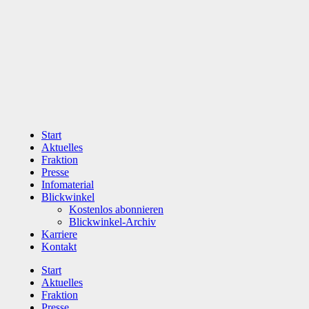
Zum
Inhalt
wechseln
Start
Aktuelles
Fraktion
Presse
Infomaterial
Blickwinkel
Kostenlos abonnieren
Blickwinkel-Archiv
Karriere
Kontakt
Start
Aktuelles
Fraktion
Presse