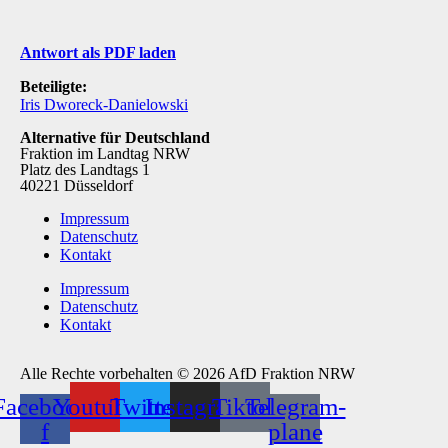
Antwort als PDF laden
Beteiligte:
Iris Dworeck-Danielowski
Alternative für Deutschland
Fraktion im Landtag NRW
Platz des Landtags 1
40221 Düsseldorf
Impressum
Datenschutz
Kontakt
Impressum
Datenschutz
Kontakt
Alle Rechte vorbehalten © 2026 AfD Fraktion NRW
Facebook-
Youtube
Twitter
Instagram
Tiktok
Telegram-
f
plane